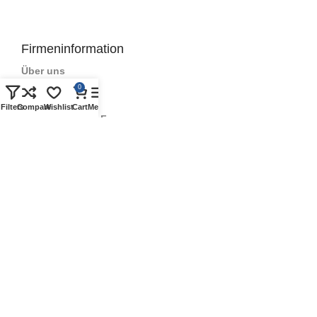
Firmeninformation
Über uns
0
Kontakt
Filters
Compare
Wishlist
Cart
Menu
Häufig gestellte Fragen
Geschichte
Qualitätszeichen
Geschäftsbedingungen
Datenschutzrichtlinie
Partner