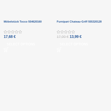
Möbelstück Tocco 554620160
Furnipart Chateau-Griff 555320128
17,68
€
13,99
€
17,00
€
SELECT OPTIONS
SELECT OPTIONS