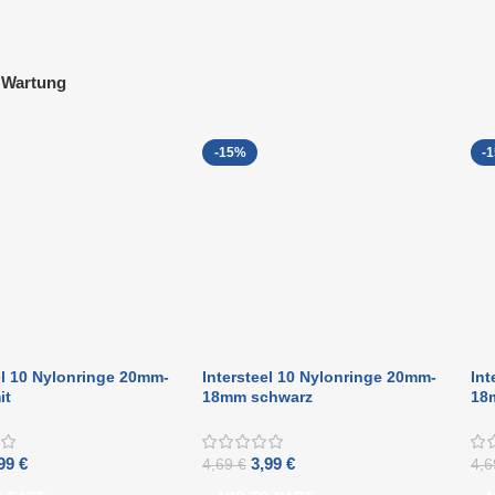
Wartung
-15%
-
el 10 Nylonringe 20mm-
Intersteel 10 Nylonringe 20mm-
Int
it
18mm schwarz
18
,99
€
3,99
€
4,69
€
4,