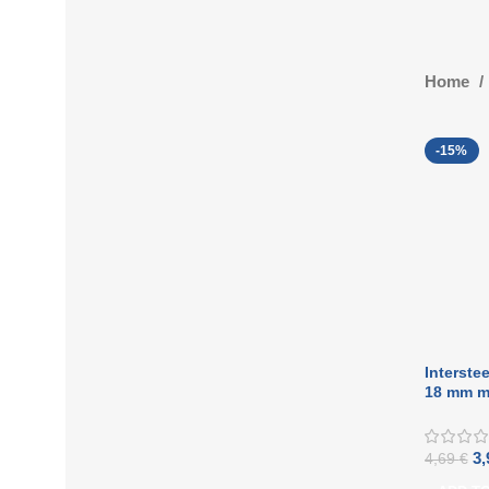
Home
-15%
Interste
18 mm m
3
4,69
€