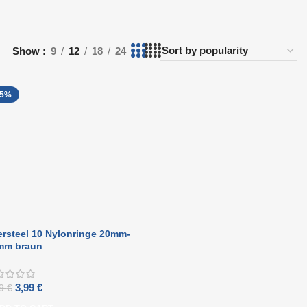
Show
9
12
18
24
15%
ersteel 10 Nylonringe 20mm-
mm braun
3,99
€
69
€