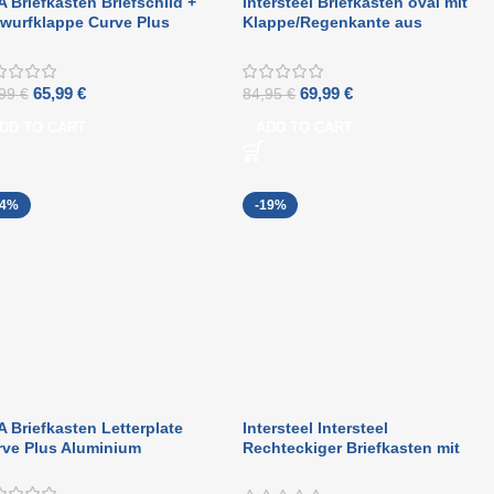
 Briefkasten Briefschild +
Intersteel Briefkasten oval mit
wurfklappe Curve Plus
Klappe/Regenkante aus
uminium Natur
gebürstetem Edelstahl
65,99
€
69,99
€
,99
€
84,95
€
DD TO CART
ADD TO CART
24%
-19%
 Briefkasten Letterplate
Intersteel Intersteel
rve Plus Aluminium
Rechteckiger Briefkasten mit
gefederter Klappe aus
getrommeltem Messing