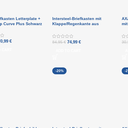
fkasten Letterplate +
Intersteel-Briefkasten mit
AXA
ap Curve Plus Schwarz
Klappe/Regenkante aus
mit
gebürstetem Edelstahl
Sc
70,99
€
74,99
€
84,95
€
30
O CART
ADD TO CART
A
-20%
-