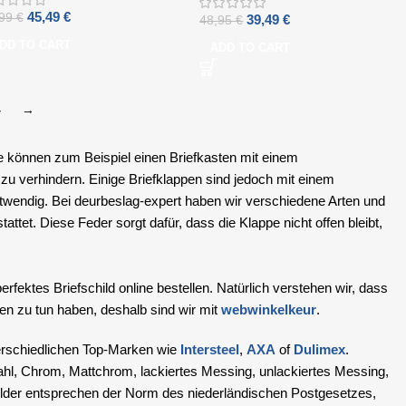
45,49
€
,99
€
39,49
€
48,95
€
DD TO CART
ADD TO CART
4
→
ie können zum Beispiel einen Briefkasten mit einem
zu verhindern. Einige Briefklappen sind jedoch mit einem
twendig. Bei deurbeslag-expert haben wir verschiedene Arten und
ttet. Diese Feder sorgt dafür, dass die Klappe nicht offen bleibt,
fektes Briefschild online bestellen. Natürlich verstehen wir, dass
en zu tun haben, deshalb sind wir mit
webwinkelkeur
.
erschiedlichen Top-Marken wie
Intersteel
,
AXA
of
Dulimex
.
tahl, Chrom, Mattchrom, lackiertes Messing, unlackiertes Messing,
ilder entsprechen der Norm des niederländischen Postgesetzes,