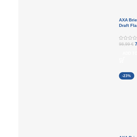
AXA Brie
Draft Fl
98,99
€
ADD T
-23%