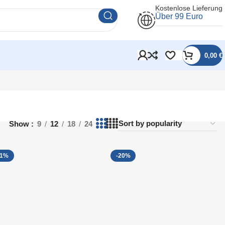
Kostenlose Lieferung
Über 99 Euro
0,00
€
Show
9
12
18
24
21%
-20%