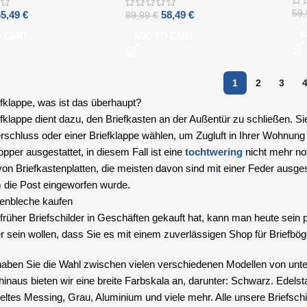
59
65,49
€
58,49
€
89,99
€
A
O CART
ADD TO CART
1
2
3
efklappe, was ist das überhaupt?
efklappe dient dazu, den Briefkasten an der Außentür zu schließen. S
rschluss oder einer Briefklappe wählen, um Zugluft in Ihrer Wohnung 
opper ausgestattet, in diesem Fall ist eine
tochtwering
nicht mehr no
n Briefkastenplatten, die meisten davon sind mit einer Feder ausgesta
die Post eingeworfen wurde.
tenbleche kaufen
üher Briefschilder in Geschäften gekauft hat, kann man heute sein per
r sein wollen, dass Sie es mit einem zuverlässigen Shop für Briefbög
haben Sie die Wahl zwischen vielen verschiedenen Modellen von unt
hinaus bieten wir eine breite Farbskala an, darunter: Schwarz. Edels
ltes Messing, Grau, Aluminium und viele mehr. Alle unsere Briefsch