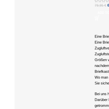
79,95
€
ADD T
Eine Bri
Eine Bri
Zugluftve
Zugluftst
Größen vo
nachdem 
Briefkas
Wo man fr
Sie siche
Bei uns 
Darüber 
getromme