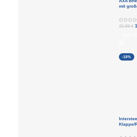
AXA Brie
mit groß
Alumini
25,99
€
ADD T
-18%
Interste
Klappe/
lackiert