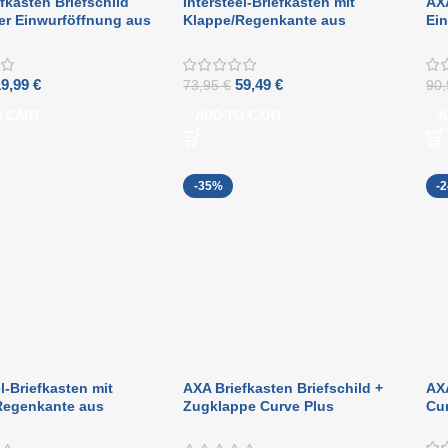
fkasten Briefschild
Intersteel-Briefkasten mit
AXA
er Einwurföffnung aus
Klappe/Regenkante aus
Ein
um
getrommeltem Messing
Al
19,99
€
59,49
€
73,95
€
90
O CART
ADD TO CART
A
-35%
-
el-Briefkasten mit
AXA Briefkasten Briefschild +
AXA
Regenkante aus
Zugklappe Curve Plus
Cu
em Messing
Aluminium