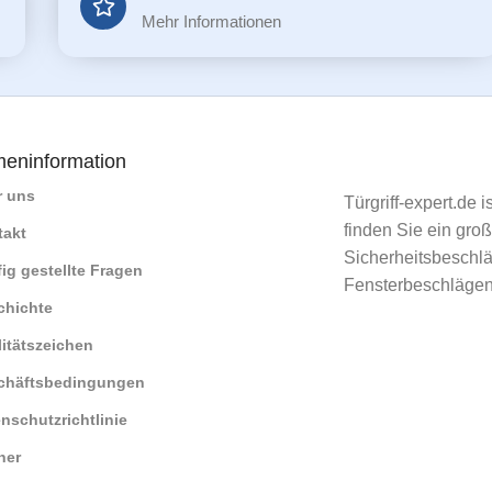
Mehr Informationen
meninformation
r uns
Türgriff-expert.de 
finden Sie ein gro
takt
Sicherheitsbeschlä
ig gestellte Fragen
Fensterbeschlägen
chichte
itätszeichen
chäftsbedingungen
nschutzrichtlinie
ner