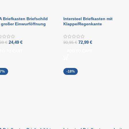
 Briefkasten Briefschild
Intersteel Briefkasten mit
 großer Einwurföffnung
Klappe/Regenkante
hwarz
Edelstahl/mattschwarz
24,49
€
72,99
€
,99
€
90,95
€
DD TO CART
ADD TO CART
27%
-18%