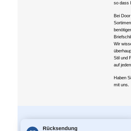
so dass I
Bei Door
Sortiment
benötigen
Briefschi
Wir wisse
überhaupt
Stil und 
auf jeden
Haben Si
mit uns.
Rücksendung