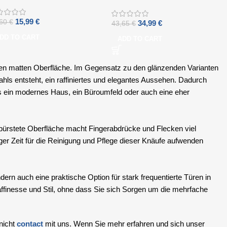
Edelstahl
15,99
€
,60
€
34,99
€
43,65
€
DD TO CART
ADD TO CART
llen matten Oberfläche. Im Gegensatz zu den glänzenden Varianten
hls entsteht, ein raffiniertes und elegantes Aussehen. Dadurch
es ein modernes Haus, ein Büroumfeld oder auch eine eher
gebürstete Oberfläche macht Fingerabdrücke und Flecken viel
er Zeit für die Reinigung und Pflege dieser Knäufe aufwenden
ern auch eine praktische Option für stark frequentierte Türen in
affinesse und Stil, ohne dass Sie sich Sorgen um die mehrfache
nicht
contact
mit uns. Wenn Sie mehr erfahren und sich unser