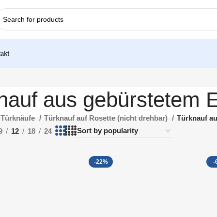
akt
nauf aus gebürstetem E
Türknäufe
Türknauf auf Rosette (nicht drehbar)
Türknauf au
9
12
18
24
-22%
-