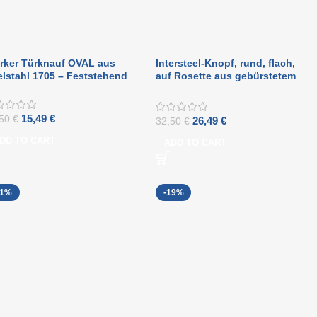
rker Türknauf OVAL aus
Intersteel-Knopf, rund, flach,
lstahl 1705 – Feststehend
auf Rosette aus gebürstetem
Edelstahl
15,49
€
,50
€
26,49
€
32,50
€
DD TO CART
ADD TO CART
21%
-19%