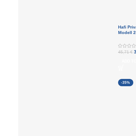
Hafi Pri
Modell 2
Edelstah
runder R
45,71
€
ADD T
-35%