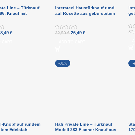
vate Line – Türknauf
Intersteel Haustürknauf rund
Int
86. Knauf mit
auf Rosette aus gebürstetem
geb
 Kopf aus Edelstahl,
Edelstahl
t auf einer runden
37
48,49
€
26,49
€
32,50
€
A
O CART
ADD TO CART
-31%
-
el-Knopf auf rundem
Hafi Private Line – Türknauf
St
tem Edelstahl
Modell 283 Flacher Knauf aus
170