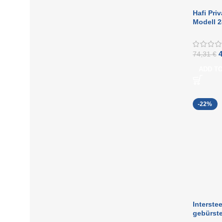
Hafi Pri
Modell 2
konvexem
befestig
Rosette
74,31
€
ADD T
-22%
Interste
gebürste