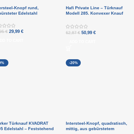
ersteel-Knopf rund,
Hafi Private Line – Türknauf
ürsteter Edelstahl
Modell 285. Konvexer Knauf
aus Edelstahl, befestigt auf
runder Rosette
29,99
€
,95
€
50,99
€
62,87
€
DD TO CART
ADD TO CART
9%
-20%
arker Türknauf KVADRAT
Intersteel-Knopf, quadratisch,
5 Edelstahl – Feststehend
mittig, aus gebürstetem