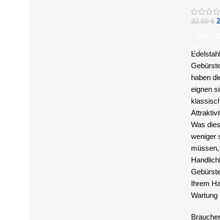
32,50
€
ADD T
Edelstah
Gebürste
haben die
eignen s
klassisch
Attraktivi
Was diese
weniger 
müssen, 
Handlich
Gebürstet
Ihrem Ha
Wartung
Brauchen