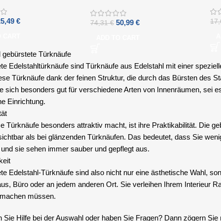
Edelstahl, befestigt auf
quadratischer Rosette
25,49
€
17
50,99
€
74,31
€
O CART
A
ADD TO CART
l gebürstete Türknäufe
te Edelstahltürknäufe sind Türknäufe aus Edelstahl mit einer spezie
se Türknäufe dank der feinen Struktur, die durch das Bürsten des Sta
ie sich besonders gut für verschiedene Arten von Innenräumen, sei 
e Einrichtung.
tät
 Türknäufe besonders attraktiv macht, ist ihre Praktikabilität. Die 
sichtbar als bei glänzenden Türknäufen. Das bedeutet, dass Sie wenig
und sie sehen immer sauber und gepflegt aus.
keit
e Edelstahl-Türknäufe sind also nicht nur eine ästhetische Wahl, sond
us, Büro oder an jedem anderen Ort. Sie verleihen Ihrem Interieur R
 machen müssen.
 Sie Hilfe bei der Auswahl oder haben Sie Fragen? Dann zögern Sie 