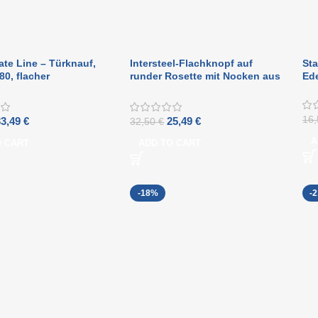
vate Line – Türknauf,
Intersteel-Flachknopf auf
Sta
80, flacher
runder Rosette mit Nocken aus
Ede
lknauf, befestigt auf
gebürstetem Edelstahl
osette
16
33,49
€
25,49
€
32,50
€
A
O CART
ADD TO CART
-18%
-