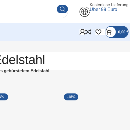
Kostenlose Lieferung
Über 99 Euro
0,00
€
delstahl
s gebürstetem Edelstahl
6%
-18%