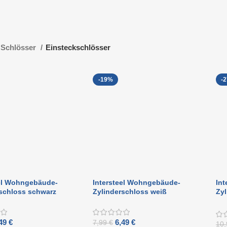
Schlösser
Einsteckschlösser
-19%
-
eel Wohngebäude-
Intersteel Wohngebäude-
In
schloss schwarz
Zylinderschloss weiß
Zyl
geb
,49
€
6,49
€
7,99
€
10