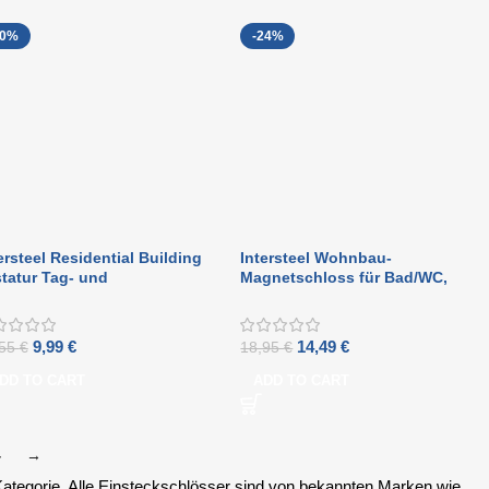
20%
-24%
ersteel Residential Building
Intersteel Wohnbau-
tatur Tag- und
Magnetschloss für Bad/WC,
chtschloss 55 mm schwarz
63/8 mm, Frontplatte aus
abgerundetem Edelstahl
9,99
€
14,49
€
,55
€
18,95
€
DD TO CART
ADD TO CART
4
→
Kategorie. Alle Einsteckschlösser sind von bekannten Marken wie