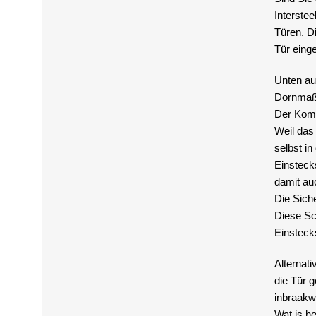
Interste
Türen. D
Tür einge
Unten au
Dornmaß 
Der Komf
Weil das
selbst in
Einsteck
damit au
Die Sich
Diese Sch
Einsteck
Alternat
die Tür 
inbraakwe
Wat is he