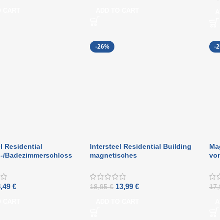
O CART
ADD TO CART
A
-26%
-
l Residential
Intersteel Residential Building
Ma
n-/Badezimmerschloss
magnetisches
von
/8 mm
Zylinderschloss, Frontplatte
Bui
abgerundet schwarz
ab
8,49
€
13,99
€
18,95
€
17
O CART
ADD TO CART
A