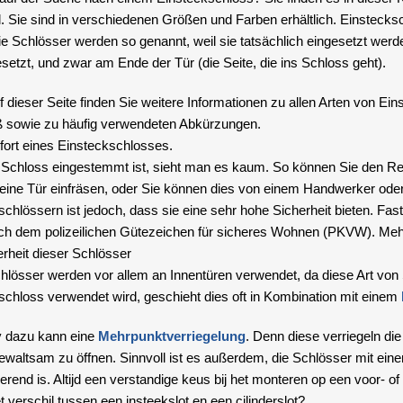
el. Sie sind in verschiedenen Größen und Farben erhältlich. Einsteck
ie Schlösser werden so genannt, weil sie tatsächlich eingesetzt werd
setzt, und zwar am Ende der Tür (die Seite, die ins Schloss geht).
f dieser Seite finden Sie weitere Informationen zu allen Arten von E
sowie zu häufig verwendeten Abkürzungen.
ort eines Einsteckschlosses.
 Schloss eingestemmt ist, sieht man es kaum. So können Sie den R
 eine Tür einfräsen, oder Sie können dies von einem Handwerker oder 
schlössern ist jedoch, dass sie eine sehr hohe Sicherheit bieten. Fa
ch dem polizeilichen Gütezeichen für sicheres Wohnen (PKVW). Meh
erheit dieser Schlösser
lösser werden vor allem an Innentüren verwendet, da diese Art von S
schloss verwendet wird, geschieht dies oft in Kombination mit einem
iv dazu kann eine
Mehrpunktverriegelung
. Denn diese verriegeln di
gewaltsam zu öffnen. Sinnvoll ist es außerdem, die Schlösser mit ei
rend is. Altijd een verstandige keus bij het monteren op een voor- of
t verschil tussen een insteekslot en een cilinderslot?