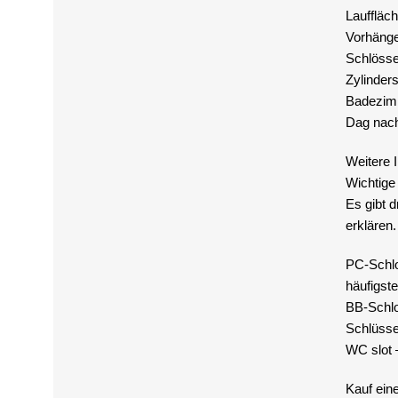
Lauffläc
Vorhänge
Schlösse
Zylinder
Badezimm
Dag nach
Weitere 
Wichtige
Es gibt d
erklären.
PC-Schlos
häufigst
BB-Schlos
Schlüssel
WC slot –
Kauf ein