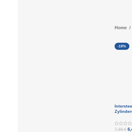
Home
-19%
Interst
Zylinder
6
7,99
€