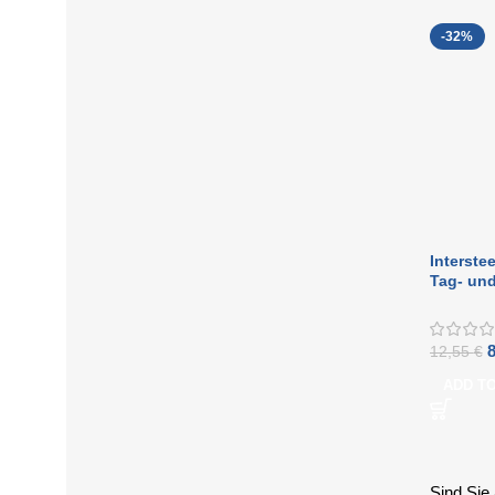
-32%
Interste
Tag- un
55 mm
12,55
€
ADD T
Sind Sie