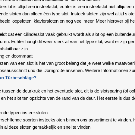
derslot is altijd een insteekslot, echter is een insteekslot niet altijd e
ende sloten dan alleen één type slot. Insteek sloten zijn wel altijd sl
rbeeld loopsloten, klaviersloten en nog veel meer. Meer hierover bij he
eldt dat een cilinderslot vaak gebruikt wordt als slot op een buitende
ren. Echter hangt dit weer sterk af van het type slot, want er zijn ge
afsluitbaar zijn.
ing en doornmaat
kiezen van een slot is het van groot belang dat je weet welke maatvo
ossausschnitt und die Dorngröße ansehen. Weitere Informationen zu
an Türbeschläge?
.
 tussen de deurkruk en het eventuele slot, dit is de slotsparing (of o
en het slot ten opzichte van de rand van de deur. Het eerste is dus d
ende typen insteeksloten
erschillende soorten insteeksloten binnen ons assortiment te vinden. 
jn al deze sloten gemakkelijk en snel te vinden.