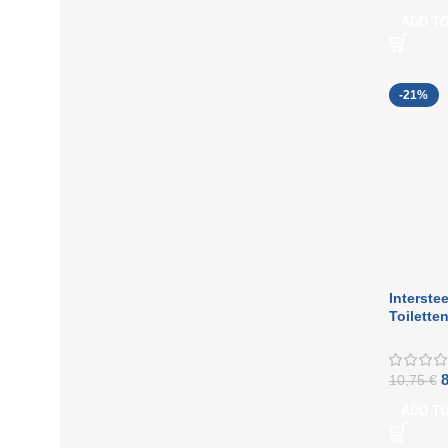
ADD T
-21%
Interstee
Toilette
weiß 63
10,75
€
ADD T