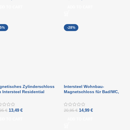
DD TO CART
ADD TO CART
25%
-28%
gnetisches Zylinderschloss
Intersteel Wohnbau-
 Intersteel Residential
Magnetschloss für Bad/WC,
lding, Frontplatte aus
63/8 mm, Frontplatte
gerundetem Edelstahl
abgerundet, schwarz
13,49
€
14,99
€
,95
€
20,95
€
DD TO CART
ADD TO CART