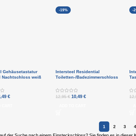
-19%
-
el Gehäusetastatur
Intersteel Residential
Int
d Nachtschloss weiß
Toiletten-/Badezimmerschloss
Tas
aus 63/8 mm gebürstetem
Na
Edelstahl
8,49
€
10,49
€
12,95
€
12
O CART
ADD TO CART
A
1
2
3
 auf der Suche nach einem Einsteckschloss? Sie finden es in dieser 