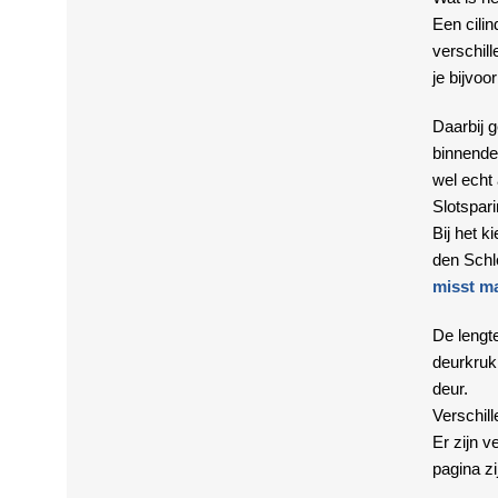
Een cilin
verschill
je bijvoo
Daarbij g
binnendeu
wel echt 
Slotspar
Bij het 
den Schl
misst m
De lengte
deurkruk 
deur.
Verschill
Er zijn v
pagina zi