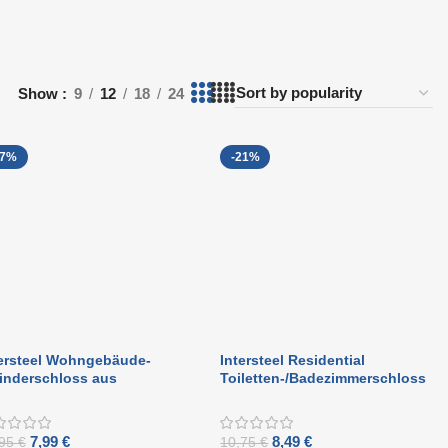
Show
9
12
18
24
27%
-21%
tersteel Wohngebäude-
Intersteel Residential
inderschloss aus
Toiletten-/Badezimmerschloss
ürstetem Edelstahl
63/8 mm schwarz
7,99
€
8,49
€
,95
€
10,75
€