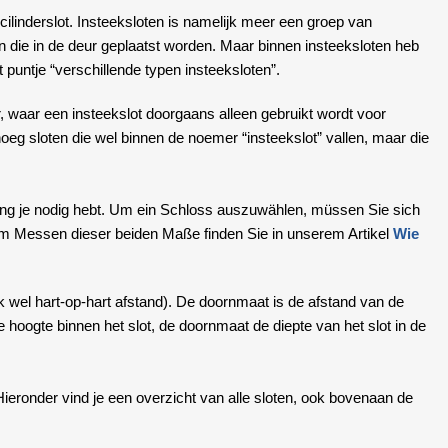
en cilinderslot. Insteeksloten is namelijk meer een groep van
oten die in de deur geplaatst worden. Maar binnen insteeksloten heb
t puntje “verschillende typen insteeksloten”.
ur, waar een insteekslot doorgaans alleen gebruikt wordt voor
noeg sloten die wel binnen de noemer “insteekslot” vallen, maar die
ering je nodig hebt. Um ein Schloss auszuwählen, müssen Sie sich
m Messen dieser beiden Maße finden Sie in unserem Artikel
Wie
ok wel hart-op-hart afstand). De doornmaat is de afstand van de
e hoogte binnen het slot, de doornmaat de diepte van het slot in de
Hieronder vind je een overzicht van alle sloten, ook bovenaan de