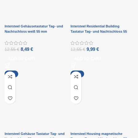
Intersteel Gehäusetastatur Tag- und
Intersteel Residential Building
Nachtschloss weiß 55 mm
Tastatur Tag- und Nachtschloss 55
mm schwarz
8,49
€
9,99
€
12,55
€
12,55
€
ADD TO CART
ADD TO CART
-26%
-21%
Intersteel Gehäuse Tastatur Tag- und
Intersteel Housing magnetische