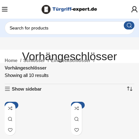
Vorhängeschlösser
Home
Schlösser
Einsteckschlösser
Vorhängeschlösser
Showing all 10 results
Show sidebar
-32%
-20%