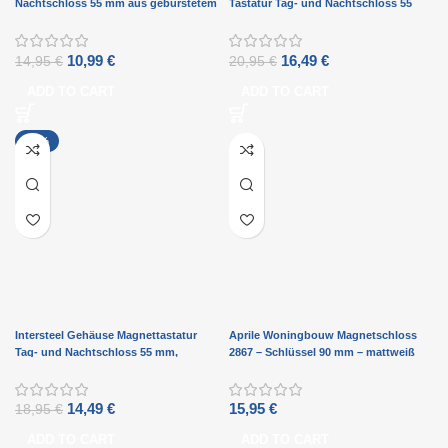
Nachtschloss 55 mm aus gebürstetem
Tastatur Tag- und Nachtschloss 55
Edelstahl
mm, Frontplatte abgerundet schwarz
10,99
€
16,49
€
14,95
€
20,95
€
ADD TO CART
ADD TO CART
-24%
Intersteel Gehäuse Magnettastatur
Aprile Woningbouw Magnetschloss
Tag- und Nachtschloss 55 mm,
2867 – Schlüssel 90 mm – mattweiß
Frontplatte abgerundeter Edelstahl
14,49
€
15,95
€
18,95
€
ADD TO CART
ADD TO CART