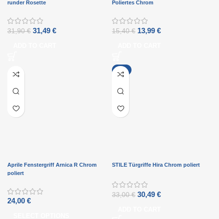
runder Rosette
Poliertes Chrom
31,49
€
13,99
€
31,90
€
15,40
€
ADD TO CART
ADD TO CART
-8%
Aprile Fenstergriff Arnica R Chrom
STILE Türgriffe Hira Chrom poliert
poliert
30,49
€
33,00
€
24,00
€
ADD TO CART
SELECT OPTIONS