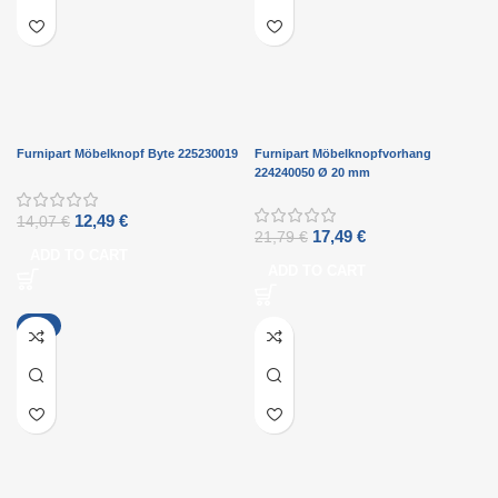
Furnipart Möbelknopf Byte 225230019
Furnipart Möbelknopfvorhang
224240050 Ø 20 mm
12,49
€
14,07
€
17,49
€
21,79
€
ADD TO CART
ADD TO CART
-7%