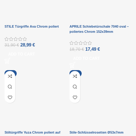
STILE Türgriffe Ava Chrom poliert
APRILE Schiebetürschale 7040 oval –
poliertes Chrom 152x39mm
28,99
€
31,90
€
17,49
€
18,70
€
ADD TO CART
ADD TO CART
-1%
-9%
Stiltürgriffe Yuza Chrom poliert auf
Stile-Schlüsselrosetten Ø53x7mm