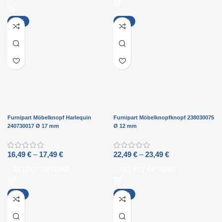
-21%
-20%
Furnipart Möbelknopf Harlequin
Furnipart Möbelknopfknopf 238030075
240730017 Ø 17 mm
Ø 12 mm
16,49
€
–
17,49
€
22,49
€
–
23,49
€
SELECT OPTIONS
SELECT OPTIONS
-11%
-20%