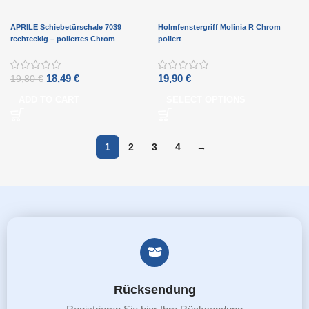
APRILE Schiebetürschale 7039
Holmfenstergriff Molinia R Chrom
rechteckig – poliertes Chrom
poliert
152x39mm
18,49
€
19,90
€
19,80
€
ADD TO CART
SELECT OPTIONS
1
2
3
4
→
Rücksendung