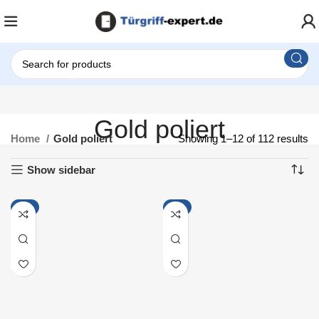
Gold poliert
Home
Gold poliert
Showing 1–12 of 112 results
Show sidebar
-9%
-8%