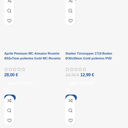
Aprile Premium WC-Armatur Rosette
Starker Türstopper 1719 Boden
Ø52x7mm poliertes Gold WC-Rosette
Ø30x30mm Gold poliertes PVD
28,00
€
12,99
€
13,75
€
ADD TO CART
ADD TO CART
-9%
-8%