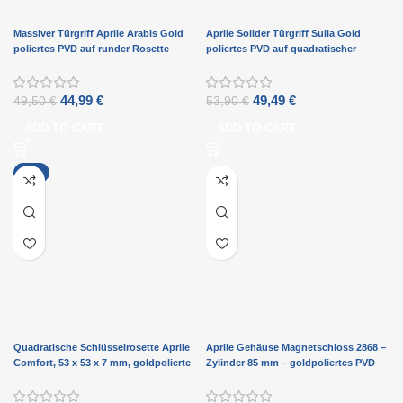
Massiver Türgriff Aprile Arabis Gold
Aprile Solider Türgriff Sulla Gold
poliertes PVD auf runder Rosette
poliertes PVD auf quadratischer
Rosette
44,99
€
49,49
€
49,50
€
53,90
€
ADD TO CART
ADD TO CART
-7%
Quadratische Schlüsselrosette Aprile
Aprile Gehäuse Magnetschloss 2868 –
Comfort, 53 x 53 x 7 mm, goldpolierte
Zylinder 85 mm – goldpoliertes PVD
PVD-Rosetten