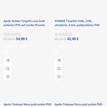
Aprile Solider Türgriff Luna Gold
STARKE Türgriffe OVAL 1750,
poliertes PVD auf runder Rosette
ultradünn, 3 mm, goldpoliertes PVD
54,99
€
42,49
€
60,50
€
46,20
€
ADD TO CART
ADD TO CART
Aprile Türknauf Mora gold poliert PVD
Aprile Türknauf Ruta gold poliert PVD