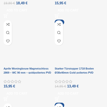
18,49
€
15,95
€
19,80
€
ADD TO CART
ADD TO CART
-9%
Aprile Woningbouw Magnetschloss
Starker Türstopper 1718 Boden
2869 – WC 90 mm – goldpoliertes PVD
Ø38x40mm Gold poliertes PVD
15,95
€
13,49
€
14,85
€
ADD TO CART
ADD TO CART
-6%