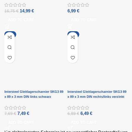
14,99
€
6,99
€
16,75
€
ADD TO CART
ADD TO CART
-3%
-6%
Intersteel Gleitlagerscharnier SKG3 89
Intersteel Gleitlagerscharnier SKG3 89
x 89 x 3 mm DIN links schwarz
x 89 x 3 mm DIN rechts/links verzinkt
7,49
€
6,49
€
7,69
€
6,89
€
ADD TO CART
ADD TO CART