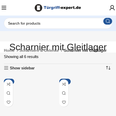
Scharnier mit Gleitlager
Home
Scharniere & Gelenke
Scharnier mit Gleitlager
Showing all 6 results
Show sidebar
-9%
-13%