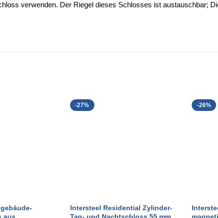
oss verwenden. Der Riegel dieses Schlosses ist austauschbar; Dies
-27%
-26%
ngebäude-
Intersteel Residential Zylinder-
Interste
s aus
Tag- und Nachtschloss 55 mm
magneti