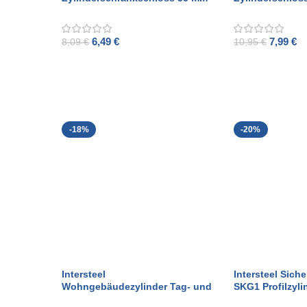
weiß
gebürstetem Ed
6,49
€
7,99
€
8,09
€
10,95
€
ADD TO CART
ADD TO CART
-18%
-20%
Intersteel
Intersteel Sich
Wohngebäudezylinder Tag- und
SKG1 Profilzyl
Nachtschloss 55 mm schwarz
mit abgerundete