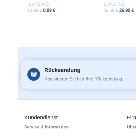
x 174 mm
8,99
€
26,99
€
10,95
€
33,55
€
ADD TO CART
ADD TO CART
Rücksendung
Registrieren Sie hier Ihre Rücksendung
Kundendienst
Fir
Service & Information
Übe