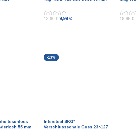
elstahl
aus gebürstetem Edelstahl
Frontpl
9,99
€
13,60
€
18,95
€
ADD TO CART
ADD T
-13%
erheitsschloss
Intersteel SKG*
inderloch 55 mm
Verschlussschale Guss 23×127
r Frontplatte 20
mm schwarz