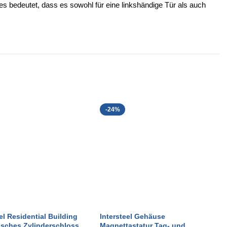
 bedeutet, dass es sowohl für eine linkshändige Tür als auch
-24%
el Residential Building
Intersteel Gehäuse
sches Zylinderschloss,
Magnettastatur Tag- und