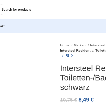
akt
Home
Marken
Interstee
Intersteel Residential Toil
Intersteel Re
Toiletten-/
schwarz
8,49
€
10,75
€