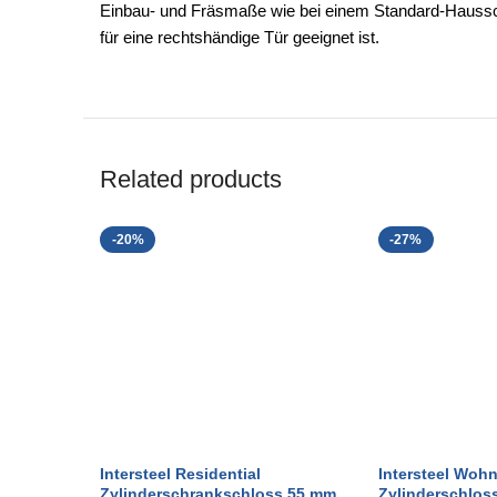
Einbau- und Fräsmaße wie bei einem Standard-Hausschl
für eine rechtshändige Tür geeignet ist.
Related products
-20%
-27%
Intersteel Residential
Intersteel Woh
Zylinderschrankschloss 55 mm
Zylinderschlos