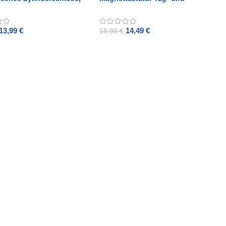
atte abgerundet schwarz
Nachtschloss 55 mm,
Frontplatte abgerundeter
Edelstahl
13,99
€
14,49
€
18,95
€
O CART
ADD TO CART