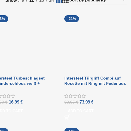
Show
9
12
18
24
13%
-21%
ersteel Türbeschlagset
Intersteel Türgriff Combi auf
inderschloss weiß +
Rosette mit Ring mit Feder aus
griff Gerader Edelstahl
gebürstetem Edelstahl
16,99
€
73,99
€
,60
€
93,95
€
DD TO CART
ADD TO CART