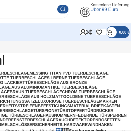
Kostenlose Lieferung
Über 99 Euro
0,00
€
l
UERBESCHLÄGE
MESSING TITAN PVD TUERBESCHLÄGE
ATTE TUERBESCHLÄGE
SILBERNE TUERBESCHLÄGE
G LACKIERT
TÜRBESCHLÄGE AUS BRONZE
LÄGE AUS ALUMINIUM
ANTIKE TUERBESCHLÄGE
LÄGE
BRAUN TUERBESCHLÄGE
CHROM TUERBESCHLÄGE
ERBESCHLÄGE AUS HOLZ
MATTGOLDENE TUERBESCHLÄGE
RICHTUNGSSÄTZE
LUXURIÖSE TUERBESCHLÄGE
MARKEN
HERHEITSSTREIFEN
BEFESTIGUNGSMATERIAL
BRIEFKÄSTEN
ERBESCHLAEGE
TÜRSPIONE
TÜRSTOPPER
TÜRDRÜCKER
IGE TÜRBESCHLÄGE
HAUSNUMMERN
FEDERNDE TÜRSPERREN
INDER
FENSTERBESCHLÄGE
RAUCHDETEKTOREN
ROSETTEN
RMEL
SCHLÖSSER
SICHERHEITS-HARDWARE
WINDHAKEN