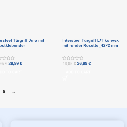
ersteel Türgriff Jura mit
Intersteel Türgriff L/T konvex
bstklebender
mit runder Rosette ¸42×2 mm
lstahlrosette
gebürsteter Edelstahl
29,99
€
36,99
€
,95
€
46,95
€
DD TO CART
ADD TO CART
5
→