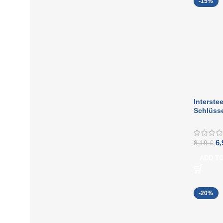
-15%
Interste
Schlüss
selbstkl
Edelstah
6
8,19
€
ADD T
-20%