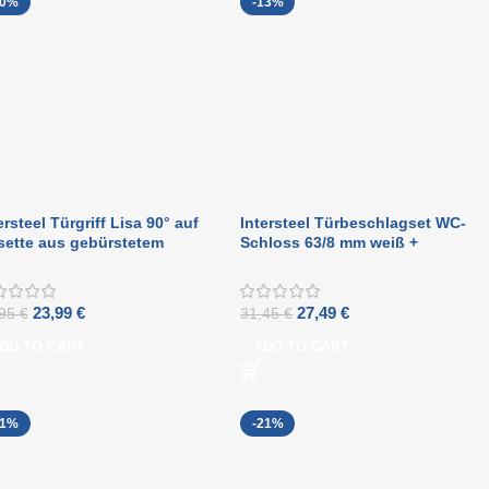
20%
-13%
ersteel Türgriff Lisa 90° auf
Intersteel Türbeschlagset WC-
sette aus gebürstetem
Schloss 63/8 mm weiß +
lstahl
Türgriff Gerader Edelstahl +
WC-Schloss
23,99
€
27,49
€
,95
€
31,45
€
DD TO CART
ADD TO CART
21%
-21%