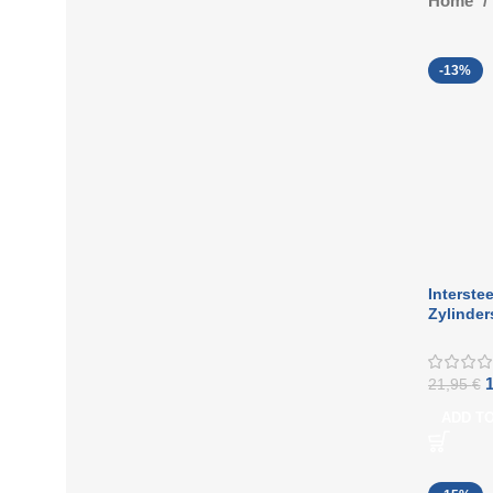
Home
-13%
Interste
Zylinder
Türgriff
21,95
€
ADD T