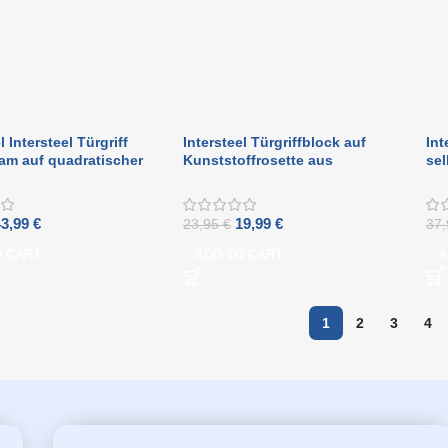
l Intersteel Türgriff
Intersteel Türgriffblock auf
Int
am auf quadratischer
Kunststoffrosette aus
sel
 50x50x5 mm
gebürstetem Edelstahl
Ede
ter Edelstahl
43,99
€
19,99
€
23,95
€
37
O CART
ADD TO CART
A
1
2
3
4