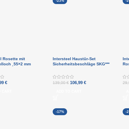
-23%
-
el Rosette mit
Intersteel Haustür-Set
Int
elloch ¸55×2 mm
Sicherheitsbeschläge SKG***
Ro
ebender gebürsteter
runder gebürsteter Edelstahl
Ede
l
,99
€
106,99
€
139,00
€
29
O CART
ADD TO CART
A
-17%
-