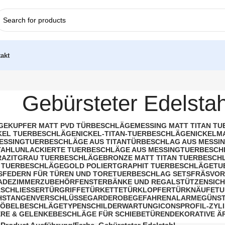
akt
Gebürsteter Edelstah
GE
KUPFER MATT PVD TÜRBESCHLÄGE
MESSING MATT TITAN T
KEL TUERBESCHLÄGE
NICKEL-TITAN-TUERBESCHLÄGE
NICKELM
ESSING
TUERBESCHLÄGE AUS TITAN
TÜRBESCHLAG AUS MESSIN
TAHL
UNLACKIERTE TUERBESCHLÄGE AUS MESSING
TUERBESCH
AZITGRAU TUERBESCHLÄGE
BRONZE MATT TITAN TUERBESCH
 TUERBESCHLÄGE
GOLD POLIERT
GRAPHIT TUERBESCHLÄGE
TU
S
FEDERN FÜR TÜREN UND TORE
TUERBESCHLAG SETS
FRÄSVOR
BADEZIMMERZUBEHÖR
FENSTERBÄNKE UND REGALSTÜTZEN
SIC
SCHLIESSER
TÜRGRIFFE
TÜRKETTE
TÜRKLOPFER
TÜRKNÄUFE
TU
HSTANGENVERSCHLÜSSE
GARDEROBE
GEFAHRENALARME
GÜNST
ÖBELBESCHLÄGE
TYPENSCHILDER
WARTUNG
ICONS
PROFIL-ZYL
RE & GELENKE
BESCHLÄGE FÜR SCHIEBETÜREN
DEKORATIVE Ä