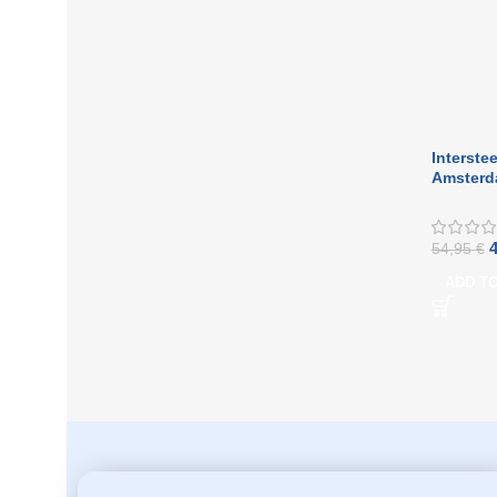
Interstee
Amsterd
Rosette
gebürste
54,95
€
ADD T