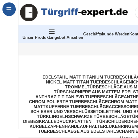
Geschäftskunde Werden
Kont
Unser Produktangebot Ansehen
EDELSTAHL MATT TITANIUM TUERBESCHLÄ
NICKEL MATT TITAN TUERBESCHLÄGE
NIC
TROMMELTÜRBESCHLÄGE AUS M
TÜRSCHARNIERE AUS MATTEM EDELS
ANTHRAZIT TITAN PVD TUERBESCHLÄGE
ANTHR
CHROM POLIERTE TUERBESCHLÄGE
CHROM MATT
MATTKUPFERNE TUERBESCHLÄGE
ACCESSOIRE
SCHIEBER UND VERSCHLÜSSE
TOILETTEN- UND 
TÜRKLINGELN
SCHWARZE TÜRBESCHLÄGE
TÜR
DIEBESKRALLE
DRUCKPLATTEN – TÜRSCHILDER
DRE
KURBELZAPFEN
HANDLAUFHALTER
LUKENRINGE
M
TUERBESCHLAEGE AUS EDELSTAHL
SCHARNIE