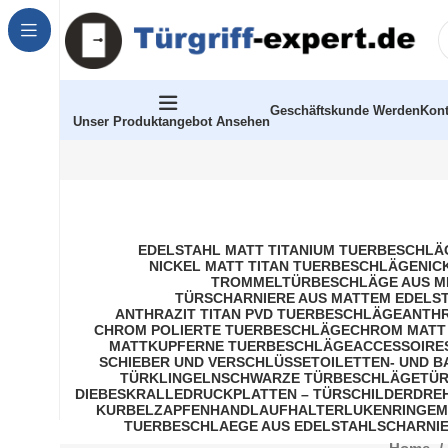
Geschäftskunde Werden
Kont
Unser Produktangebot Ansehen
EDELSTAHL MATT TITANIUM TUERBESCHLÄ
NICKEL MATT TITAN TUERBESCHLÄGE
NIC
TROMMELTÜRBESCHLÄGE AUS M
TÜRSCHARNIERE AUS MATTEM EDELS
ANTHRAZIT TITAN PVD TUERBESCHLÄGE
ANTHR
CHROM POLIERTE TUERBESCHLÄGE
CHROM MATT
MATTKUPFERNE TUERBESCHLÄGE
ACCESSOIRE
SCHIEBER UND VERSCHLÜSSE
TOILETTEN- UND 
TÜRKLINGELN
SCHWARZE TÜRBESCHLÄGE
TÜR
DIEBESKRALLE
DRUCKPLATTEN – TÜRSCHILDER
DRE
KURBELZAPFEN
HANDLAUFHALTER
LUKENRINGE
M
TUERBESCHLAEGE AUS EDELSTAHL
SCHARNIE