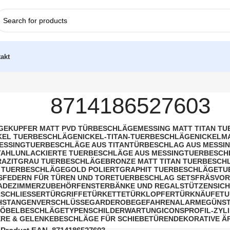
akt
8714186527603
GE
KUPFER MATT PVD TÜRBESCHLÄGE
MESSING MATT TITAN T
KEL TUERBESCHLÄGE
NICKEL-TITAN-TUERBESCHLÄGE
NICKELM
ESSING
TUERBESCHLÄGE AUS TITAN
TÜRBESCHLAG AUS MESSIN
TAHL
UNLACKIERTE TUERBESCHLÄGE AUS MESSING
TUERBESCH
AZITGRAU TUERBESCHLÄGE
BRONZE MATT TITAN TUERBESCH
 TUERBESCHLÄGE
GOLD POLIERT
GRAPHIT TUERBESCHLÄGE
TU
S
FEDERN FÜR TÜREN UND TORE
TUERBESCHLAG SETS
FRÄSVOR
BADEZIMMERZUBEHÖR
FENSTERBÄNKE UND REGALSTÜTZEN
SIC
SCHLIESSER
TÜRGRIFFE
TÜRKETTE
TÜRKLOPFER
TÜRKNÄUFE
TU
HSTANGENVERSCHLÜSSE
GARDEROBE
GEFAHRENALARME
GÜNST
ÖBELBESCHLÄGE
TYPENSCHILDER
WARTUNG
ICONS
PROFIL-ZYL
RE & GELENKE
BESCHLÄGE FÜR SCHIEBETÜREN
DEKORATIVE Ä