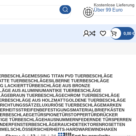
Kostenlose Lieferung
Über 99 Euro
0,00
€
UERBESCHLÄGE
MESSING TITAN PVD TUERBESCHLÄGE
ATTE TUERBESCHLÄGE
SILBERNE TUERBESCHLÄGE
G LACKIERT
TÜRBESCHLÄGE AUS BRONZE
LÄGE AUS ALUMINIUM
ANTIKE TUERBESCHLÄGE
LÄGE
BRAUN TUERBESCHLÄGE
CHROM TUERBESCHLÄGE
ERBESCHLÄGE AUS HOLZ
MATTGOLDENE TUERBESCHLÄGE
RICHTUNGSSÄTZE
LUXURIÖSE TUERBESCHLÄGE
MARKEN
HERHEITSSTREIFEN
BEFESTIGUNGSMATERIAL
BRIEFKÄSTEN
ERBESCHLAEGE
TÜRSPIONE
TÜRSTOPPER
TÜRDRÜCKER
IGE TÜRBESCHLÄGE
HAUSNUMMERN
FEDERNDE TÜRSPERREN
INDER
FENSTERBESCHLÄGE
RAUCHDETEKTOREN
ROSETTEN
RMEL
SCHLÖSSER
SICHERHEITS-HARDWARE
WINDHAKEN