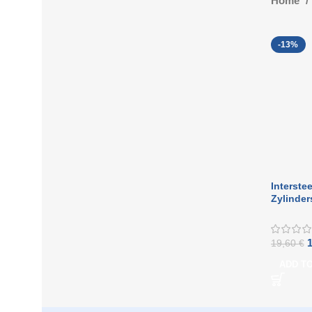
Home
-13%
Interste
Zylinder
Türgriff
19,60
€
ADD T