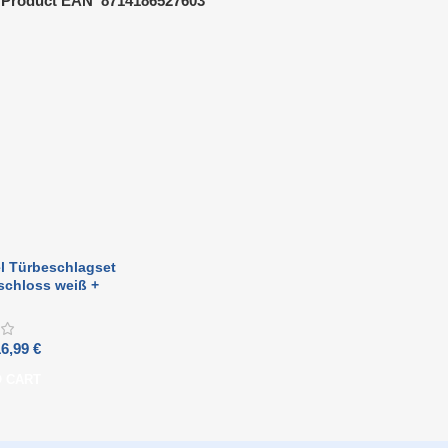
Product EAN
8714186527603
el Türbeschlagset
schloss weiß +
 Gerader Edelstahl
16,99
€
O CART