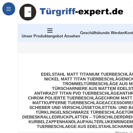
Geschäftskunde Werden
Kont
Unser Produktangebot Ansehen
EDELSTAHL MATT TITANIUM TUERBESCHLÄ
NICKEL MATT TITAN TUERBESCHLÄGE
NIC
TROMMELTÜRBESCHLÄGE AUS M
TÜRSCHARNIERE AUS MATTEM EDELS
ANTHRAZIT TITAN PVD TUERBESCHLÄGE
ANTHR
CHROM POLIERTE TUERBESCHLÄGE
CHROM MATT
MATTKUPFERNE TUERBESCHLÄGE
ACCESSOIRE
SCHIEBER UND VERSCHLÜSSE
TOILETTEN- UND 
TÜRKLINGELN
SCHWARZE TÜRBESCHLÄGE
TÜR
DIEBESKRALLE
DRUCKPLATTEN – TÜRSCHILDER
DRE
KURBELZAPFEN
HANDLAUFHALTER
LUKENRINGE
M
TUERBESCHLAEGE AUS EDELSTAHL
SCHARNIE