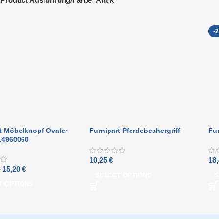
Product Ausführung/Farbe
Antik
-
t Möbelknopf Ovaler
Furnipart Pferdebechergriff
Fur
14960060
10,25
€
18
–
15,20
€
SELECT OPTIONS
S
T OPTIONS