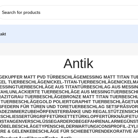
akt
Antik
GE
KUPFER MATT PVD TÜRBESCHLÄGE
MESSING MATT TITAN T
KEL TUERBESCHLÄGE
NICKEL-TITAN-TUERBESCHLÄGE
NICKELM
ESSING
TUERBESCHLÄGE AUS TITAN
TÜRBESCHLAG AUS MESSIN
TAHL
UNLACKIERTE TUERBESCHLÄGE AUS MESSING
TUERBESCH
AZITGRAU TUERBESCHLÄGE
BRONZE MATT TITAN TUERBESCH
 TUERBESCHLÄGE
GOLD POLIERT
GRAPHIT TUERBESCHLÄGE
TU
S
FEDERN FÜR TÜREN UND TORE
TUERBESCHLAG SETS
FRÄSVOR
BADEZIMMERZUBEHÖR
FENSTERBÄNKE UND REGALSTÜTZEN
SIC
SCHLIESSER
TÜRGRIFFE
TÜRKETTE
TÜRKLOPFER
TÜRKNÄUFE
TU
HSTANGENVERSCHLÜSSE
GARDEROBE
GEFAHRENALARME
GÜNST
ÖBELBESCHLÄGE
TYPENSCHILDER
WARTUNG
ICONS
PROFIL-ZYL
RE & GELENKE
BESCHLÄGE FÜR SCHIEBETÜREN
DEKORATIVE Ä