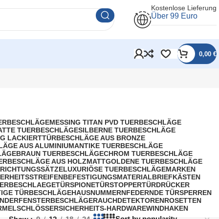
Kostenlose Lieferung
Über 99 Euro
0,00
€
UERBESCHLÄGE
MESSING TITAN PVD TUERBESCHLÄGE
ATTE TUERBESCHLÄGE
SILBERNE TUERBESCHLÄGE
G LACKIERT
TÜRBESCHLÄGE AUS BRONZE
LÄGE AUS ALUMINIUM
ANTIKE TUERBESCHLÄGE
LÄGE
BRAUN TUERBESCHLÄGE
CHROM TUERBESCHLÄGE
ERBESCHLÄGE AUS HOLZ
MATTGOLDENE TUERBESCHLÄGE
RICHTUNGSSÄTZE
LUXURIÖSE TUERBESCHLÄGE
MARKEN
HERHEITSSTREIFEN
BEFESTIGUNGSMATERIAL
BRIEFKÄSTEN
ERBESCHLAEGE
TÜRSPIONE
TÜRSTOPPER
TÜRDRÜCKER
IGE TÜRBESCHLÄGE
HAUSNUMMERN
FEDERNDE TÜRSPERREN
INDER
FENSTERBESCHLÄGE
RAUCHDETEKTOREN
ROSETTEN
RMEL
SCHLÖSSER
SICHERHEITS-HARDWARE
WINDHAKEN