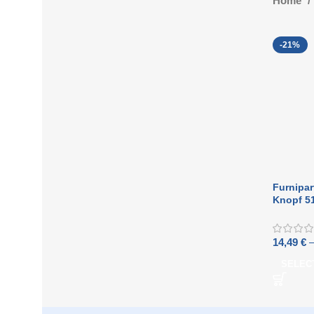
Home
-21%
Furnipar
Knopf 5
14,49
€
SELEC