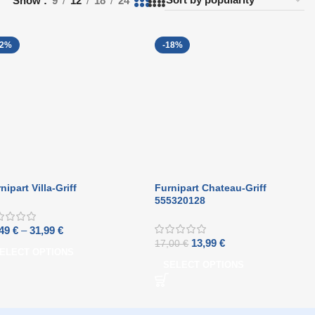
Show
9
12
18
24
22%
-18%
nipart Villa-Griff
Furnipart Chateau-Griff
555320128
,49
€
–
31,99
€
13,99
€
17,00
€
ELECT OPTIONS
SELECT OPTIONS