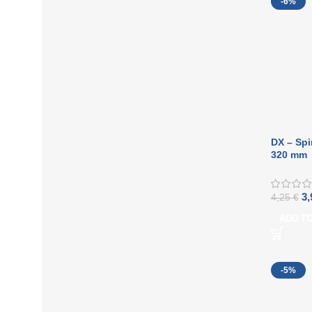
-6%
DX – Spi
320 mm
3
4,25
€
ADD T
-5%