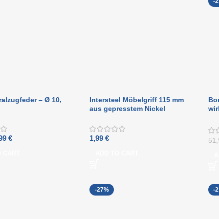
-
ralzugfeder – Ø 10,
Intersteel Möbelgriff 115 mm
Bom
aus gepresstem Nickel
wir
Tür
sch
,99
€
1,99
€
51
O CART
ADD TO CART
A
-27%
-