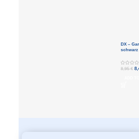
DX – Gar
schwarz 
8
8,95
€
ADD T