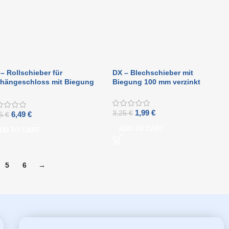
– Rollschieber für
DX – Blechschieber mit
rhängeschloss mit Biegung
Biegung 100 mm verzinkt
 mm verzinkt
1,99
€
3,25
€
6,49
€
25
€
ADD TO CART
DD TO CART
5
6
→