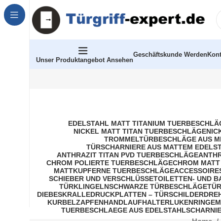
Geschäftskunde Werden
Kont
Unser Produktangebot Ansehen
EDELSTAHL MATT TITANIUM TUERBESCHLÄ
NICKEL MATT TITAN TUERBESCHLÄGE
NIC
TROMMELTÜRBESCHLÄGE AUS M
TÜRSCHARNIERE AUS MATTEM EDELS
ANTHRAZIT TITAN PVD TUERBESCHLÄGE
ANTHR
CHROM POLIERTE TUERBESCHLÄGE
CHROM MATT
MATTKUPFERNE TUERBESCHLÄGE
ACCESSOIRE
SCHIEBER UND VERSCHLÜSSE
TOILETTEN- UND 
TÜRKLINGELN
SCHWARZE TÜRBESCHLÄGE
TÜR
DIEBESKRALLE
DRUCKPLATTEN – TÜRSCHILDER
DRE
KURBELZAPFEN
HANDLAUFHALTER
LUKENRINGE
M
TUERBESCHLAEGE AUS EDELSTAHL
SCHARNIE