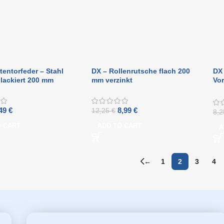
tentorfeder – Stahl
DX – Rollenrutsche flach 200
DX 
lackiert 200 mm
mm verzinkt
Vo
180
,49
€
8,99
€
12,25
€
8,
O CART
ADD TO CART
A
←
1
2
3
4