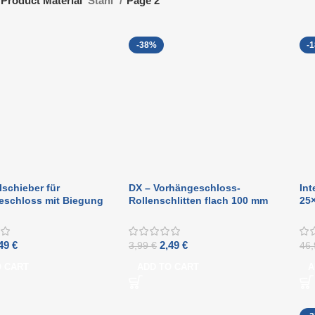
Product Material
Stahl
Page 2
-38%
-
lschieber für
DX – Vorhängeschloss-
Int
eschloss mit Biegung
Rollenschlitten flach 100 mm
25
erzinkt
verzinkt
Sc
sc
,49
€
2,49
€
3,99
€
46
O CART
ADD TO CART
A