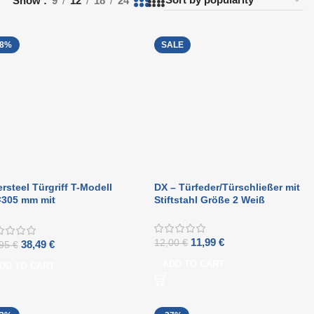
Show
9
12
18
24
18%
SALE
ersteel Türgriff T-Modell
DX – Türfeder/Türschließer mit
×305 mm mit
Stiftstahl Größe 2 Weiß
hiebetürschale 220×60 mm
hwarz
11,99
€
12,00
€
38,49
€
,95
€
ADD TO CART
DD TO CART