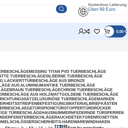
Kostenlose Lieferung
Über 99 Euro
0,00
€
UERBESCHLÄGE
MESSING TITAN PVD TUERBESCHLÄGE
ATTE TUERBESCHLÄGE
SILBERNE TUERBESCHLÄGE
G LACKIERT
TÜRBESCHLÄGE AUS BRONZE
LÄGE AUS ALUMINIUM
ANTIKE TUERBESCHLÄGE
LÄGE
BRAUN TUERBESCHLÄGE
CHROM TUERBESCHLÄGE
ERBESCHLÄGE AUS HOLZ
MATTGOLDENE TUERBESCHLÄGE
RICHTUNGSSÄTZE
LUXURIÖSE TUERBESCHLÄGE
MARKEN
HERHEITSSTREIFEN
BEFESTIGUNGSMATERIAL
BRIEFKÄSTEN
ERBESCHLAEGE
TÜRSPIONE
TÜRSTOPPER
TÜRDRÜCKER
IGE TÜRBESCHLÄGE
HAUSNUMMERN
FEDERNDE TÜRSPERREN
INDER
FENSTERBESCHLÄGE
RAUCHDETEKTOREN
ROSETTEN
RMEL
SCHLÖSSER
SICHERHEITS-HARDWARE
WINDHAKEN