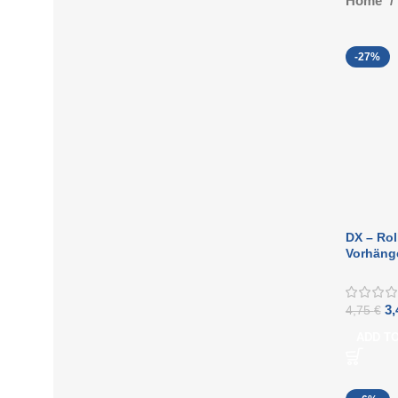
Home
-27%
DX – Rol
Vorhäng
140 mm v
3
4,75
€
ADD T