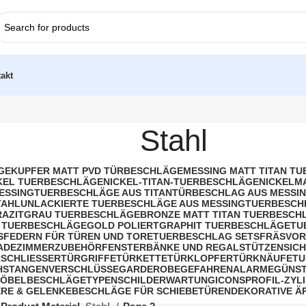
akt
Stahl
GE
KUPFER MATT PVD TÜRBESCHLÄGE
MESSING MATT TITAN T
KEL TUERBESCHLÄGE
NICKEL-TITAN-TUERBESCHLÄGE
NICKELM
ESSING
TUERBESCHLÄGE AUS TITAN
TÜRBESCHLAG AUS MESSIN
TAHL
UNLACKIERTE TUERBESCHLÄGE AUS MESSING
TUERBESCH
AZITGRAU TUERBESCHLÄGE
BRONZE MATT TITAN TUERBESCH
 TUERBESCHLÄGE
GOLD POLIERT
GRAPHIT TUERBESCHLÄGE
TU
S
FEDERN FÜR TÜREN UND TORE
TUERBESCHLAG SETS
FRÄSVOR
BADEZIMMERZUBEHÖR
FENSTERBÄNKE UND REGALSTÜTZEN
SIC
SCHLIESSER
TÜRGRIFFE
TÜRKETTE
TÜRKLOPFER
TÜRKNÄUFE
TU
HSTANGENVERSCHLÜSSE
GARDEROBE
GEFAHRENALARME
GÜNST
ÖBELBESCHLÄGE
TYPENSCHILDER
WARTUNG
ICONS
PROFIL-ZYL
RE & GELENKE
BESCHLÄGE FÜR SCHIEBETÜREN
DEKORATIVE Ä