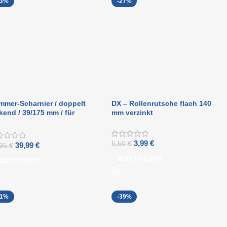
23%
-27%
mer-Scharnier / doppelt
DX – Rollenrutsche flach 140
kend / 39/175 mm / für
mm verzinkt
stärke 40-45 mm / Stahl /
warz lackiert
3,99
€
5,50
€
39,99
€
,95
€
ADD TO CART
DD TO CART
21%
-39%