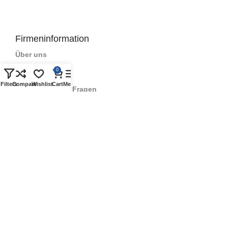
Firmeninformation
Über uns
0
Kontakt
Filters
Compare
Wishlist
Cart
Menu
Häufig gestellte Fragen
Geschichte
Qualitätszeichen
Geschäftsbedingungen
Datenschutzrichtlinie
Partner