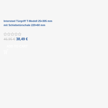
Intersteel Türgriff T-Modell 25×305 mm
mit Schiebetürschale 220×60 mm
schwarz
38,49
€
46,95
€
ADD TO CART