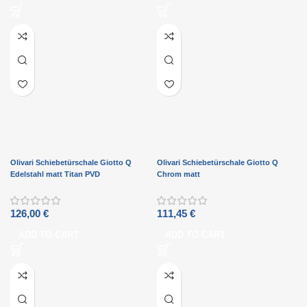
Olivari Schiebetürschale Giotto Q
Olivari Schiebetürschale Giotto Q
Edelstahl matt Titan PVD
Chrom matt
126,00
€
111,45
€
ADD TO CART
ADD TO CART