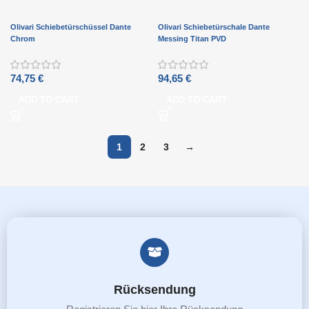
Olivari Schiebetürschüssel Dante
Olivari Schiebetürschale Dante
Chrom
Messing Titan PVD
74,75
€
94,65
€
ADD TO CART
ADD TO CART
1
2
3
→
Rücksendung