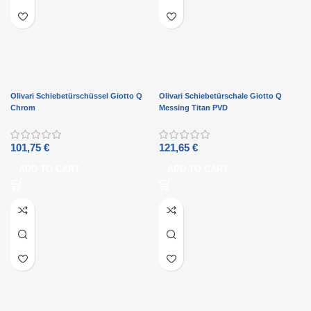
Olivari Schiebetürschüssel Giotto Q
Olivari Schiebetürschale Giotto Q
Chrom
Messing Titan PVD
101,75
€
121,65
€
ADD TO CART
ADD TO CART