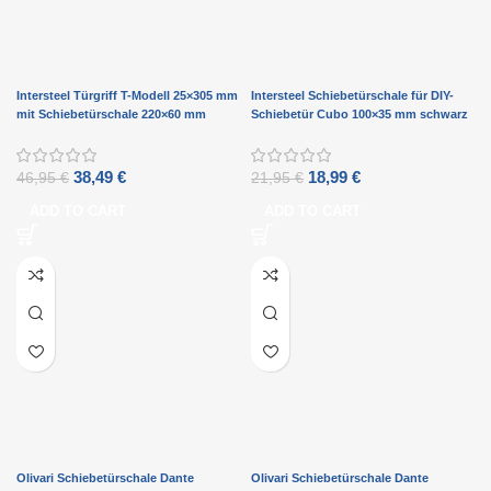
Intersteel Türgriff T-Modell 25×305 mm
Intersteel Schiebetürschale für DIY-
mit Schiebetürschale 220×60 mm
Schiebetür Cubo 100×35 mm schwarz
schwarz
38,49
€
18,99
€
46,95
€
21,95
€
ADD TO CART
ADD TO CART
Olivari Schiebetürschale Dante
Olivari Schiebetürschale Dante