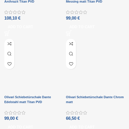
Anthrazit Titan PVD
Messing matt Titan PVD
108,10
€
99,00
€
ADD TO CART
ADD TO CART
Olivari Schiebetürschale Dante
Olivari Schiebetürschale Dante Chrom
Edelstahl matt Titan PVD
matt
99,00
€
66,50
€
ADD TO CART
ADD TO CART