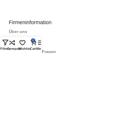
Firmeninformation
Über uns
0
Kontakt
Filters
Compare
Wishlist
Cart
Menu
Häufig gestellte Fragen
Geschichte
Qualitätszeichen
Geschäftsbedingungen
Datenschutzrichtlinie
Partner