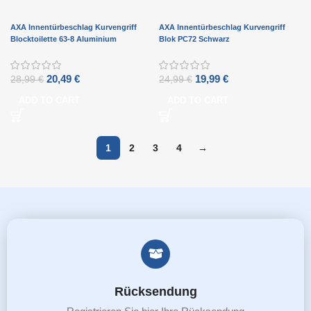
AXA Innentürbeschlag Kurvengriff
AXA Innentürbeschlag Kurvengriff
Blocktoilette 63-8 Aluminium
Blok PC72 Schwarz
20,49
€
19,99
€
28,99
€
24,99
€
ADD TO CART
ADD TO CART
1
2
3
4
→
Rücksendung