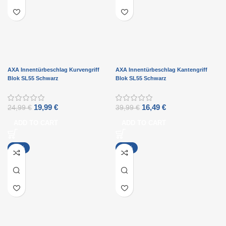
AXA Innentürbeschlag Kurvengriff
AXA Innentürbeschlag Kantengriff
Blok SL55 Schwarz
Blok SL55 Schwarz
19,99
€
16,49
€
24,99
€
39,99
€
ADD TO CART
ADD TO CART
-29%
-20%