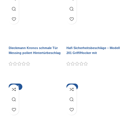
Dieckmann Kronos schmale Tür
Hafi Sicherheitsbeschläge – Modell
Messing poliert Hintertürbeschlag
201 Griff/Hocker mit
mit 2-seitigem Griff und
Kernziehschutz
abgerundetem Schild D2007M/045
SELECT OPTIONS
SELECT OPTIONS
SALE
-1%