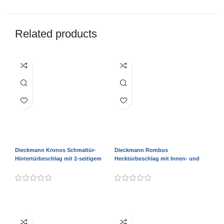
Related products
Dieckmann Kronos Schmaltür-
Dieckmann Rombus
Hintertürbeschlag mit 2-seitigem
Hecktürbeschlag mit Innen- und
Griff und Rundschild D2000/045
Außengriff und Rundschild D7028
SELECT OPTIONS
SELECT OPTIONS