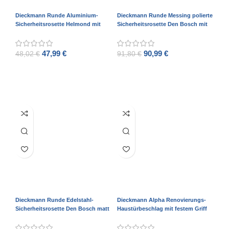
Dieckmann Runde Aluminium-
Dieckmann Runde Messing polierte
Sicherheitsrosette Helmond mit
Sicherheitsrosette Den Bosch mit
Kernziehschutz D7055
Kernziehschutz D7256M
47,99
€
90,99
€
48,02
€
91,80
€
ADD TO CART
ADD TO CART
Dieckmann Runde Edelstahl-
Dieckmann Alpha Renovierungs-
Sicherheitsrosette Den Bosch matt
Haustürbeschlag mit festem Griff
gebürstet mit Kernziehschutz
D7011N XXL-Ausführung
D7256R