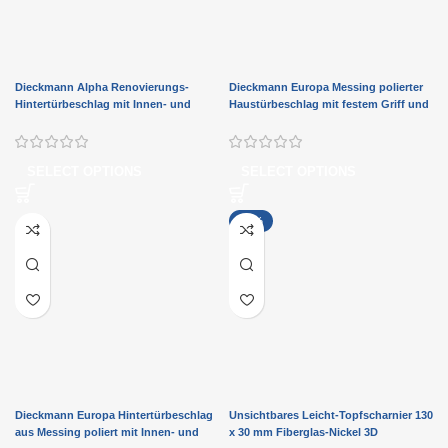
Dieckmann Alpha Renovierungs-
Dieckmann Europa Messing polierter
Hintertürbeschlag mit Innen- und
Haustürbeschlag mit festem Griff und
Außengriff D7013 XXL-Ausführung
abgerundetem Schild D8697M
SELECT OPTIONS
SELECT OPTIONS
-17%
Dieckmann Europa Hintertürbeschlag
Unsichtbares Leicht-Topfscharnier 130
aus Messing poliert mit Innen- und
x 30 mm Fiberglas-Nickel 3D