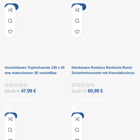
-20%
SALE
Unsichtbares Topfscharnier 130 x 30
Dieckmann Rombus Rechteck-Rund-
mm mattschwarz 3D verstellbar
Sicherheitsrosette mit Kernziehschutz
D7033
47,99
€
60,99
€
59,95
€
61,27
€
ADD TO CART
ADD TO CART
-1%
-1%