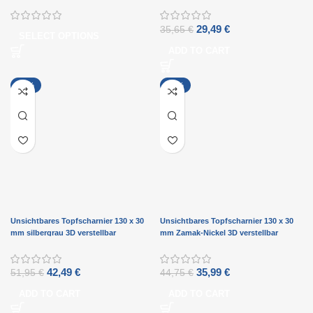
Außengriff und abgerundetem Schild
verstellbar
D8648M
29,49
€
35,65
€
SELECT OPTIONS
ADD TO CART
-18%
-20%
Unsichtbares Topfscharnier 130 x 30
Unsichtbares Topfscharnier 130 x 30
mm silbergrau 3D verstellbar
mm Zamak-Nickel 3D verstellbar
42,49
€
35,99
€
51,95
€
44,75
€
ADD TO CART
ADD TO CART