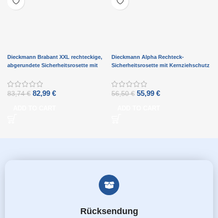
Dieckmann Brabant XXL rechteckige,
Dieckmann Alpha Rechteck-
abgerundete Sicherheitsrosette mit
Sicherheitsrosette mit Kernziehschutz
Kernziehschutz D7044
D7031
82,99
€
55,99
€
83,74
€
56,50
€
ADD TO CART
ADD TO CART
Rücksendung