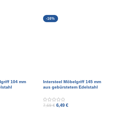
-16%
lgriff 104 mm
Intersteel Möbelgriff 145 mm
lstahl
aus gebürstetem Edelstahl
6,49
€
7,69
€
ADD TO CART