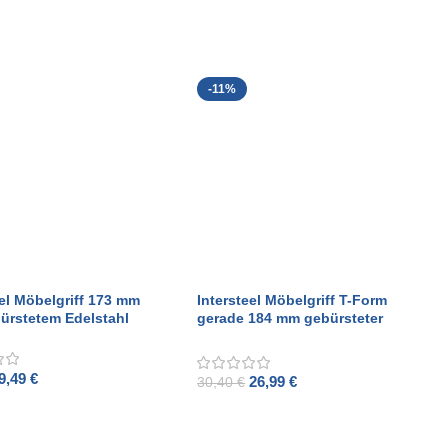
-11%
eel Möbelgriff 173 mm
Intersteel Möbelgriff T-Form
ürstetem Edelstahl
gerade 184 mm gebürsteter
Edelstahl
9,49
€
26,99
€
30,40
€
O CART
ADD TO CART