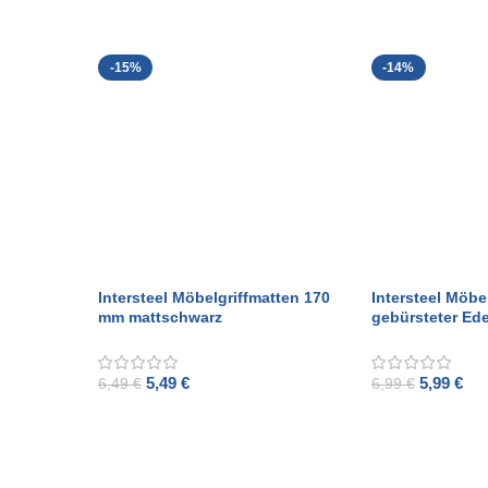
-15%
-14%
Intersteel Möbelgriffmatten 170
Intersteel Möbe
mm mattschwarz
gebürsteter Ede
5,49
€
5,99
€
6,49
€
6,99
€
ADD TO CART
ADD TO CART