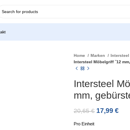
akt
Home
Marken
Interstee
Intersteel Möbelgriff ˜12 m
Intersteel M
mm, gebürste
17,99
€
20,65
€
Pro Einheit