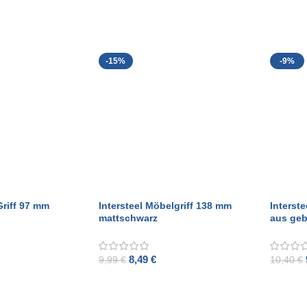
-15%
-9%
Griff 97 mm
Intersteel Möbelgriff 138 mm
Interst
mattschwarz
aus geb
8,49
€
9,99
€
10,40
€
ADD TO CART
ADD T