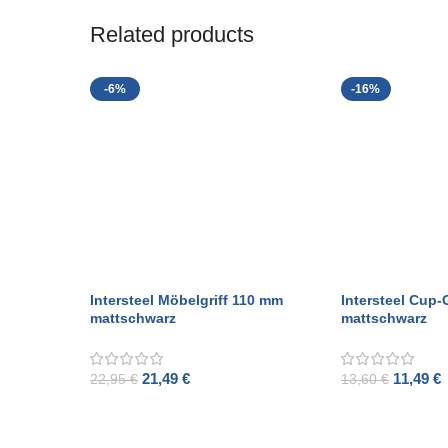
Related products
-6%
-16%
Intersteel Möbelgriff 110 mm
Intersteel Cup-
mattschwarz
mattschwarz
21,49
€
11,49
€
22,95
€
13,60
€
ADD TO CART
ADD TO CART