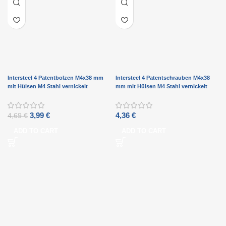
Intersteel 4 Patentbolzen M4x38 mm
Intersteel 4 Patentschrauben M4x38
mit Hülsen M4 Stahl vernickelt
mm mit Hülsen M4 Stahl vernickelt
3,99
€
4,36
€
4,69
€
ADD TO CART
ADD TO CART