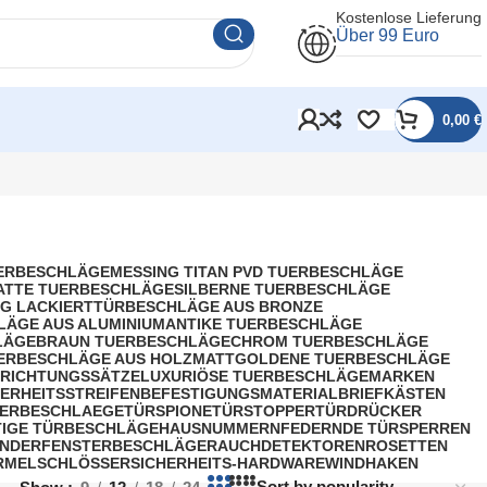
Kostenlose Lieferung
Über 99 Euro
0,00
€
UERBESCHLÄGE
MESSING TITAN PVD TUERBESCHLÄGE
ATTE TUERBESCHLÄGE
SILBERNE TUERBESCHLÄGE
G LACKIERT
TÜRBESCHLÄGE AUS BRONZE
LÄGE AUS ALUMINIUM
ANTIKE TUERBESCHLÄGE
LÄGE
BRAUN TUERBESCHLÄGE
CHROM TUERBESCHLÄGE
ERBESCHLÄGE AUS HOLZ
MATTGOLDENE TUERBESCHLÄGE
RICHTUNGSSÄTZE
LUXURIÖSE TUERBESCHLÄGE
MARKEN
HERHEITSSTREIFEN
BEFESTIGUNGSMATERIAL
BRIEFKÄSTEN
ERBESCHLAEGE
TÜRSPIONE
TÜRSTOPPER
TÜRDRÜCKER
IGE TÜRBESCHLÄGE
HAUSNUMMERN
FEDERNDE TÜRSPERREN
INDER
FENSTERBESCHLÄGE
RAUCHDETEKTOREN
ROSETTEN
RMEL
SCHLÖSSER
SICHERHEITS-HARDWARE
WINDHAKEN