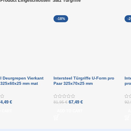
Product Eingeschlossen
Satz Türgriffe
-18%
-
el Deurgrepen Vierkant
Intersteel Türgriffe U-Form pro
Int
r 325x60x25 mm mat
Paar 325x70x25 mm
pr
mattschwarz
ma
74,49
€
67,49
€
81,95
€
92
O CART
ADD TO CART
A