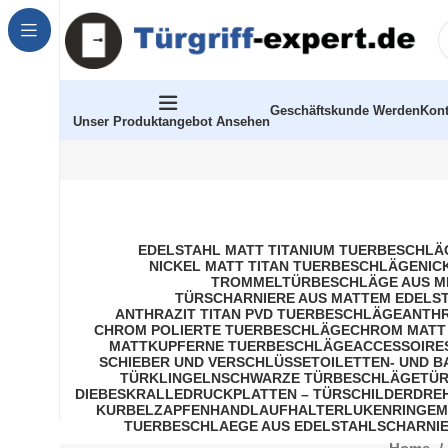
Geschäftskunde Werden
Kont
Unser Produktangebot Ansehen
EDELSTAHL MATT TITANIUM TUERBESCHLÄ
NICKEL MATT TITAN TUERBESCHLÄGE
NIC
TROMMELTÜRBESCHLÄGE AUS M
TÜRSCHARNIERE AUS MATTEM EDELS
ANTHRAZIT TITAN PVD TUERBESCHLÄGE
ANTHR
CHROM POLIERTE TUERBESCHLÄGE
CHROM MATT
MATTKUPFERNE TUERBESCHLÄGE
ACCESSOIRE
SCHIEBER UND VERSCHLÜSSE
TOILETTEN- UND 
TÜRKLINGELN
SCHWARZE TÜRBESCHLÄGE
TÜR
DIEBESKRALLE
DRUCKPLATTEN – TÜRSCHILDER
DRE
KURBELZAPFEN
HANDLAUFHALTER
LUKENRINGE
M
TUERBESCHLAEGE AUS EDELSTAHL
SCHARNIE