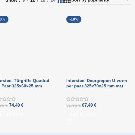
Show
9
12
18
24
20%
-18%
ersteel Türgriffe Quadrat
Intersteel Deurgrepen U-vorm
o Paar 325x60x25 mm
per paar 325x70x25 mm mat
ttschwarz
zwart
74,49
€
67,49
€
,95
€
81,95
€
DD TO CART
ADD TO CART