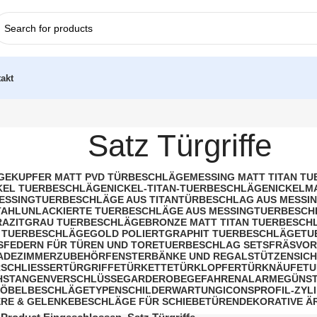
akt
Satz Türgriffe
GE
KUPFER MATT PVD TÜRBESCHLÄGE
MESSING MATT TITAN T
KEL TUERBESCHLÄGE
NICKEL-TITAN-TUERBESCHLÄGE
NICKELM
ESSING
TUERBESCHLÄGE AUS TITAN
TÜRBESCHLAG AUS MESSIN
TAHL
UNLACKIERTE TUERBESCHLÄGE AUS MESSING
TUERBESCH
AZITGRAU TUERBESCHLÄGE
BRONZE MATT TITAN TUERBESCH
 TUERBESCHLÄGE
GOLD POLIERT
GRAPHIT TUERBESCHLÄGE
TU
S
FEDERN FÜR TÜREN UND TORE
TUERBESCHLAG SETS
FRÄSVOR
BADEZIMMERZUBEHÖR
FENSTERBÄNKE UND REGALSTÜTZEN
SIC
SCHLIESSER
TÜRGRIFFE
TÜRKETTE
TÜRKLOPFER
TÜRKNÄUFE
TU
HSTANGENVERSCHLÜSSE
GARDEROBE
GEFAHRENALARME
GÜNST
ÖBELBESCHLÄGE
TYPENSCHILDER
WARTUNG
ICONS
PROFIL-ZYL
RE & GELENKE
BESCHLÄGE FÜR SCHIEBETÜREN
DEKORATIVE Ä