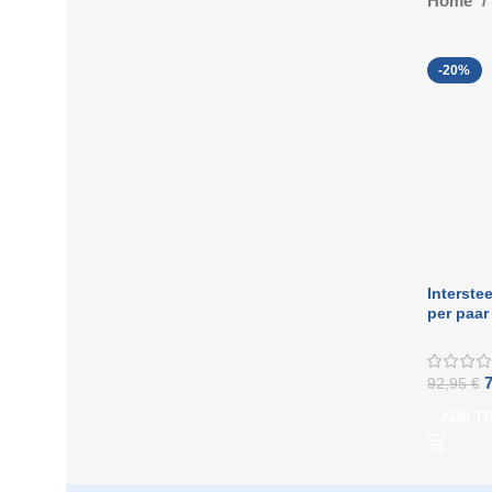
Home
-20%
Interste
per paa
zwart
92,95
€
ADD T