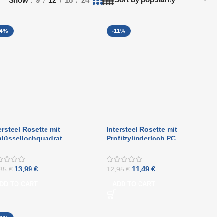
Show
9
12
18
24
14%
-11%
ersteel Rosette mit
Intersteel Rosette mit
hlüssellochquadrat
Profilzylinderloch PC
x55x10 mm Messing Titan
abgedeckt mit Rillen und
D
Laschen in mattschwarz
13,99
€
11,49
€
,35
€
12,95
€
DD TO CART
ADD TO CART