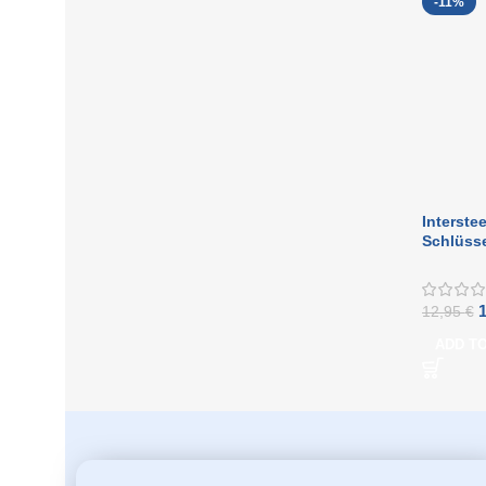
-11%
Interste
Schlüsse
Rillen u
Mattsch
12,95
€
ADD T