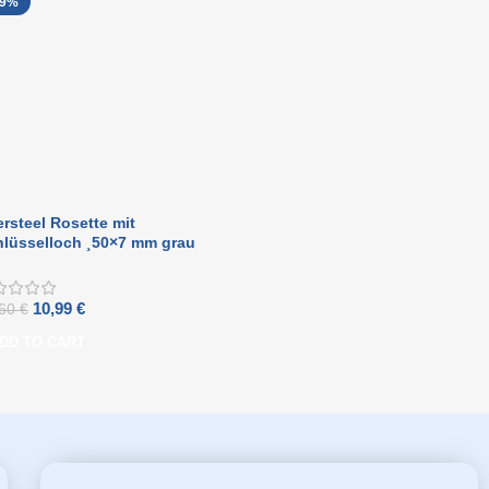
19%
ersteel Rosette mit
hlüsselloch ¸50×7 mm grau
10,99
€
,60
€
DD TO CART