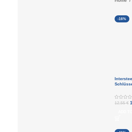
Home
-16%
Interste
Schlüss
mattsch
12,55
€
ADD T