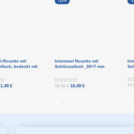
-13%
-
el-Rosette mit
Intersteel Rosette mit
Int
lloch, bedeckt mit
Schlüsselloch ¸50×7 mm
Sc
nd Laschen in
Messing matt Titan PVD
warz
13
11,49
€
16,49
€
18,95
€
A
O CART
ADD TO CART