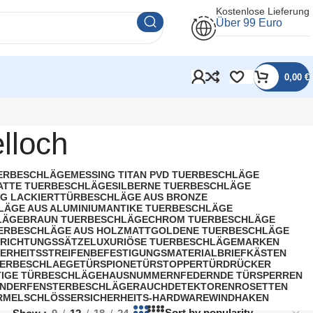
Kostenlose Lieferung
Über 99 Euro
0,00
€
lloch
UERBESCHLÄGE
MESSING TITAN PVD TUERBESCHLÄGE
ATTE TUERBESCHLÄGE
SILBERNE TUERBESCHLÄGE
G LACKIERT
TÜRBESCHLÄGE AUS BRONZE
LÄGE AUS ALUMINIUM
ANTIKE TUERBESCHLÄGE
LÄGE
BRAUN TUERBESCHLÄGE
CHROM TUERBESCHLÄGE
ERBESCHLÄGE AUS HOLZ
MATTGOLDENE TUERBESCHLÄGE
RICHTUNGSSÄTZE
LUXURIÖSE TUERBESCHLÄGE
MARKEN
HERHEITSSTREIFEN
BEFESTIGUNGSMATERIAL
BRIEFKÄSTEN
ERBESCHLAEGE
TÜRSPIONE
TÜRSTOPPER
TÜRDRÜCKER
IGE TÜRBESCHLÄGE
HAUSNUMMERN
FEDERNDE TÜRSPERREN
INDER
FENSTERBESCHLÄGE
RAUCHDETEKTOREN
ROSETTEN
RMEL
SCHLÖSSER
SICHERHEITS-HARDWARE
WINDHAKEN