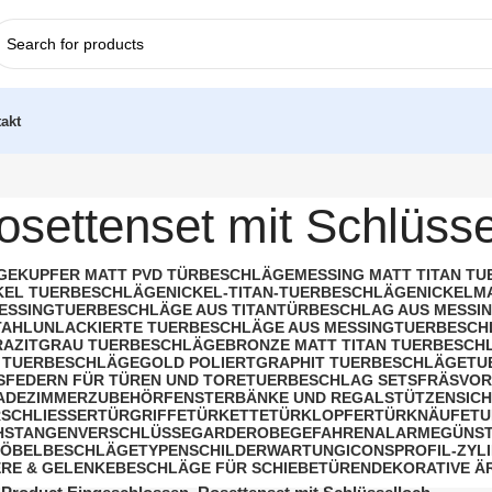
akt
osettenset mit Schlüsse
GE
KUPFER MATT PVD TÜRBESCHLÄGE
MESSING MATT TITAN T
KEL TUERBESCHLÄGE
NICKEL-TITAN-TUERBESCHLÄGE
NICKELM
ESSING
TUERBESCHLÄGE AUS TITAN
TÜRBESCHLAG AUS MESSIN
TAHL
UNLACKIERTE TUERBESCHLÄGE AUS MESSING
TUERBESCH
AZITGRAU TUERBESCHLÄGE
BRONZE MATT TITAN TUERBESCH
 TUERBESCHLÄGE
GOLD POLIERT
GRAPHIT TUERBESCHLÄGE
TU
S
FEDERN FÜR TÜREN UND TORE
TUERBESCHLAG SETS
FRÄSVOR
BADEZIMMERZUBEHÖR
FENSTERBÄNKE UND REGALSTÜTZEN
SIC
SCHLIESSER
TÜRGRIFFE
TÜRKETTE
TÜRKLOPFER
TÜRKNÄUFE
TU
HSTANGENVERSCHLÜSSE
GARDEROBE
GEFAHRENALARME
GÜNST
ÖBELBESCHLÄGE
TYPENSCHILDER
WARTUNG
ICONS
PROFIL-ZYL
RE & GELENKE
BESCHLÄGE FÜR SCHIEBETÜREN
DEKORATIVE Ä