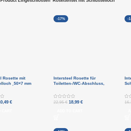
Product Eingeschlossen
Rosettenset mit Schlüsselloch
-17%
-
el Rosette mit
Intersteel Rosette für
Int
elloch ¸50×7 mm
Toiletten-/WC-Abschluss,
Sc
warz
bedeckt mit Rillen und Rillen
55
mattschwarz
PV
10,49
€
18,99
€
22,95
€
16
O CART
ADD TO CART
A