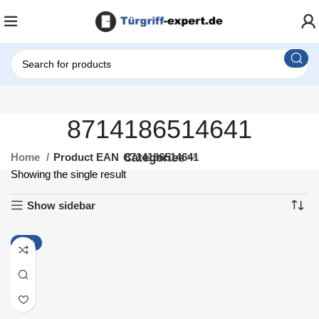
8714186514641
Home
Product EAN
Categories
8714186514641
Showing the single result
Show sidebar
-14%