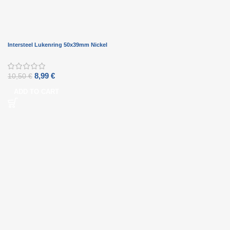
Intersteel Lukenring 50x39mm Nickel
8,99
€
10,50
€
ADD TO CART