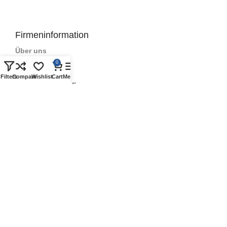
Firmeninformation
Über uns
0
Kontakt
Filters
Compare
Wishlist
Cart
Menu
Häufig gestellte Fragen
Geschichte
Qualitätszeichen
Geschäftsbedingungen
Datenschutzrichtlinie
Partner