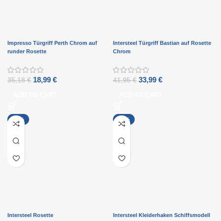
Impresso Türgriff Perth Chrom auf
Intersteel Türgriff Bastian auf Rosette
runder Rosette
Chrom
18,99
€
33,99
€
35,18
€
41,95
€
ADD TO CART
ADD TO CART
-17%
-14%
Intersteel Rosette
Intersteel Kleiderhaken Schiffsmodell