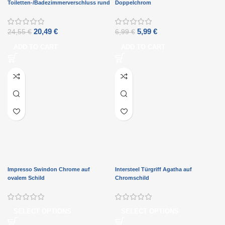
Toiletten-/Badezimmerverschluss rund
Doppelchrom
Chrom/Nickel matt
20,49
€
5,99
€
24,55
€
6,99
€
ADD TO CART
ADD TO CART
Impresso Swindon Chrome auf
Intersteel Türgriff Agatha auf
ovalem Schild
Chromschild
SELECT OPTIONS
SELECT OPTIONS