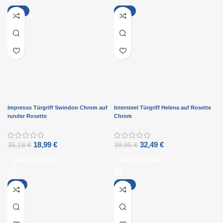
-46%
-19%
Impresso Türgriff Swindon Chrom auf
Intersteel Türgriff Helena auf Rosette
runder Rosette
Chrom
18,99
€
32,49
€
35,18
€
39,95
€
ADD TO CART
ADD TO CART
-8%
-17%