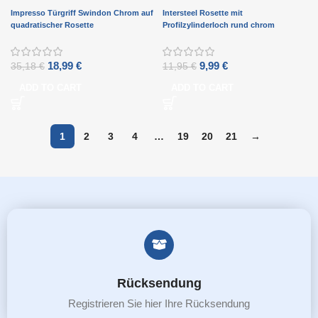
Impresso Türgriff Swindon Chrom auf
Intersteel Rosette mit
quadratischer Rosette
Profilzylinderloch rund chrom
18,99
€
9,99
€
35,18
€
11,95
€
ADD TO CART
ADD TO CART
1
2
3
4
…
19
20
21
→
Rücksendung
Registrieren Sie hier Ihre Rücksendung