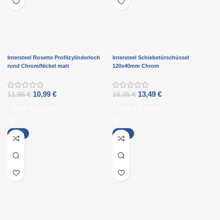
Intersteel Rosette Profilzylinderloch
Intersteel Schiebetürschüssel
rund Chrom/Nickel matt
120x40mm Chrom
10,99
€
13,49
€
11,95
€
16,35
€
ADD TO CART
ADD TO CART
-46%
-16%