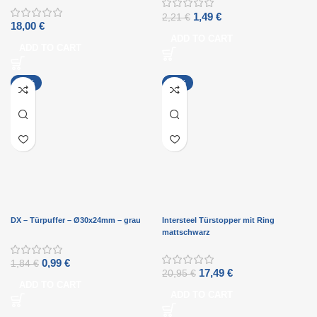
1,49
€
2,21
€
18,00
€
ADD TO CART
ADD TO CART
-46%
-17%
DX – Türpuffer – Ø30x24mm – grau
Intersteel Türstopper mit Ring
mattschwarz
0,99
€
1,84
€
17,49
€
20,95
€
ADD TO CART
ADD TO CART