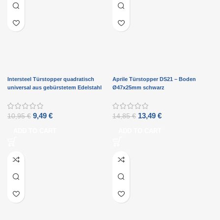
Intersteel Türstopper quadratisch
Aprile Türstopper DS21 – Boden
universal aus gebürstetem Edelstahl
Ø47x25mm schwarz
9,49
€
13,49
€
10,95
€
14,85
€
ADD TO CART
ADD TO CART