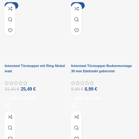
-19%
-21%
Intersteel Türstopper mit Ring Nickel
Intersteel Türstopper Bodenmontage
matt
30 mm Edelstahl gebürstet
25,49
€
6,99
€
31,45
€
8,89
€
ADD TO CART
ADD TO CART