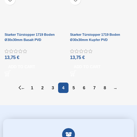
Starker Türstopper 1719 Boden
Starker Türstopper 1719 Boden
Ø30x30mm Basalt PVD
Ø30x30mm Kupfer PVD
13,75
€
13,75
€
ADD TO CART
ADD TO CART
←
1
2
3
4
5
6
7
8
→