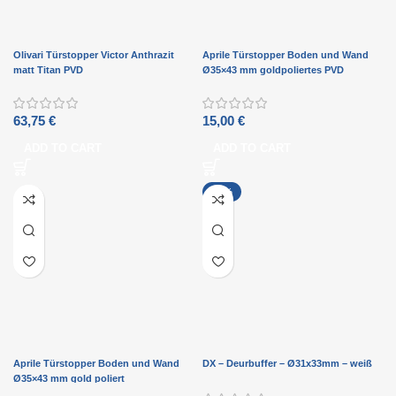
Olivari Türstopper Victor Anthrazit
Aprile Türstopper Boden und Wand
matt Titan PVD
Ø35×43 mm goldpoliertes PVD
63,75
€
15,00
€
ADD TO CART
ADD TO CART
-33%
Aprile Türstopper Boden und Wand
DX – Deurbuffer – Ø31x33mm – weiß
Ø35×43 mm gold poliert