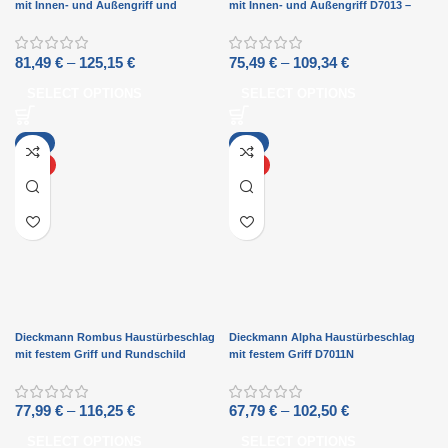
mit Innen- und Außengriff und
mit Innen- und Außengriff D7013 –
Rundschild D7028 – Mattschwarz
Mattschwarz
81,49
€
–
125,15
€
75,49
€
–
109,34
€
SELECT OPTIONS
SELECT OPTIONS
-4%
-1%
HOT
HOT
Dieckmann Rombus Haustürbeschlag
Dieckmann Alpha Haustürbeschlag
mit festem Griff und Rundschild
mit festem Griff D7011N
D7025N
77,99
€
–
116,25
€
67,79
€
–
102,50
€
SELECT OPTIONS
SELECT OPTIONS