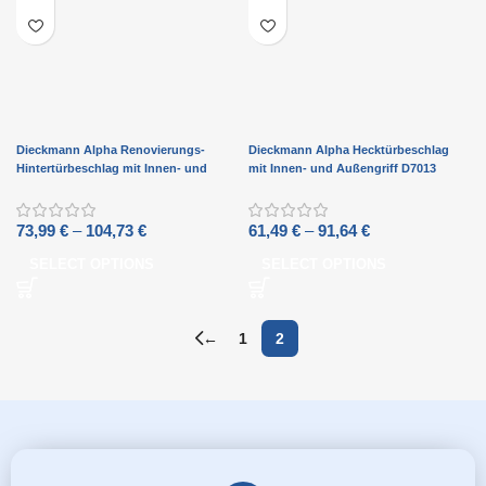
Dieckmann Alpha Renovierungs-
Dieckmann Alpha Hecktürbeschlag
Hintertürbeschlag mit Innen- und
mit Innen- und Außengriff D7013
Außengriff D7013 XXL-Ausführung
73,99
€
–
104,73
€
61,49
€
–
91,64
€
SELECT OPTIONS
SELECT OPTIONS
←
1
2