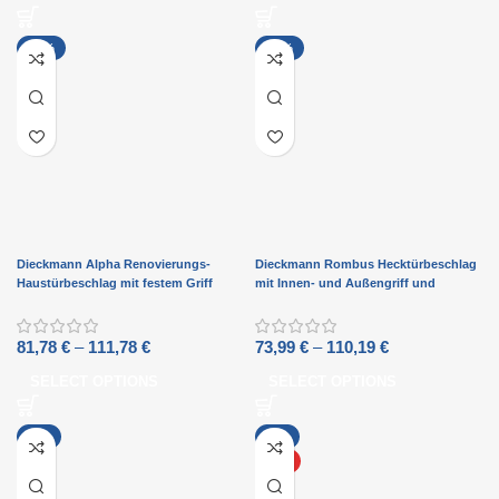
-13%
-15%
Dieckmann Alpha Renovierungs-
Dieckmann Rombus Hecktürbeschlag
Haustürbeschlag mit festem Griff
mit Innen- und Außengriff und
D7011N XXL-Ausführung
Rundschild D7028
81,78
€
–
111,78
€
73,99
€
–
110,19
€
SELECT OPTIONS
SELECT OPTIONS
-1%
-5%
HOT