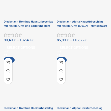
Dieckmann Rombus Haustürbeschlag
Dieckmann Alpha Haustürbeschlag
mit festem Griff und abgerundetem
mit festem Griff D7011N – Mattschwarz
Schild D7025N – Mattschwarz
90,49
€
–
132,40
€
85,99
€
–
116,55
€
SELECT OPTIONS
SELECT OPTIONS
-14%
-5%
Dieckmann Rombus Hecktürbeschlag
Dieckmann Alpha Hecktürbeschlag