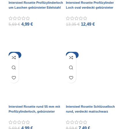
Intersteel Rosette Profilzylinderloch
Intersteel Rosette Profilzylinder
um Laschen gebürsteter Edelstahl
Loch oval verdeckt gebürsteter
53 mm
Edelstahl 10 mm
4,99
€
12,49
€
5,69
€
13,35
€
ADD TO CART
ADD TO CART
-12%
-13%
Intersteel Rosette rund 55 mm mit
Intersteel Rosette Schlüsselloch
Profilzylinderloch, gebürsteter
rund, verdeckt mattschwarz
Edelstahl
4,99
€
7,49
€
5,69
€
8,59
€