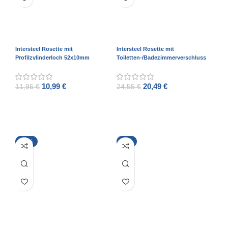
Intersteel Rosette mit
Intersteel Rosette mit
Profilzylinderloch 52x10mm
Toiletten-/Badezimmerverschluss
schwarz
52x10mm anthrazitgrau
10,99
€
20,49
€
11,95
€
24,55
€
ADD TO CART
ADD TO CART
-12%
-6%