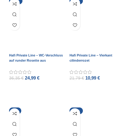
-31%
-50%
Hafi Private Line – WC-Verschluss
Hafi Private Line – Vierkant
auf runder Rosette aus
cilinderrozet
gebürstetem Edelstahl
24,99
€
10,99
€
36,35
€
21,79
€
ADD TO CART
ADD TO CART
-8%
-17%