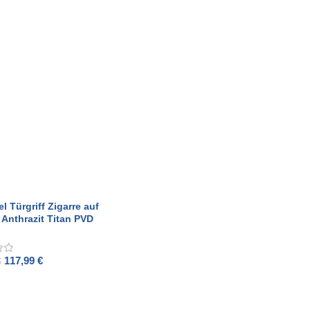
O CART
ADD TO CART
el Türgriff Zigarre auf
 Anthrazit Titan PVD
117,99
€
€
O CART