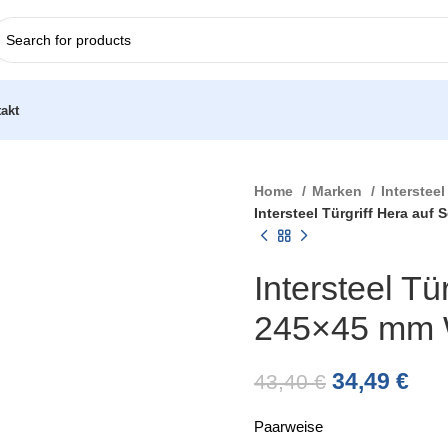
akt
Home
Marken
Interstee
Intersteel Türgriff Hera au
Intersteel Tü
245×45 mm 
34,49
€
43,40
€
Paarweise