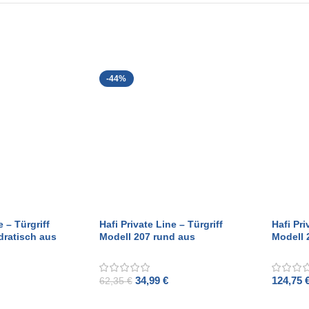
-44%
e – Türgriff
Hafi Private Line – Türgriff
Hafi Pri
dratisch aus
Modell 207 rund aus
Modell 
elstahl
gebürstetem Edelstahl
gebürst
34,99
€
124,75
62,35
€