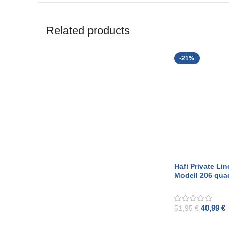
Related products
-21%
Hafi Private Lin
Modell 206 qua
gebürstetem Ed
40,99
€
51,95
€