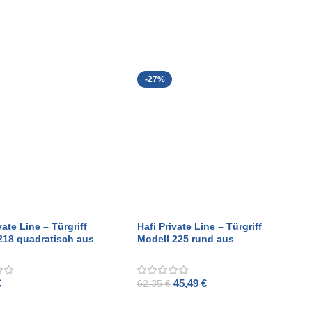
-27%
vate Line – Türgriff
Hafi Private Line – Türgriff
218 quadratisch aus
Modell 225 rund aus
etem Edelstahl
gebürstetem Edelstahl
€
45,49
€
62,35
€