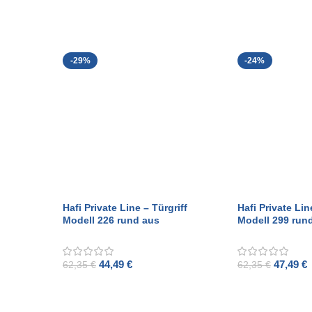
ADD TO CART
-29%
-24%
Hafi Private Line – Türgriff
Hafi Private Lin
Modell 226 rund aus
Modell 299 run
gebürstetem Edelstahl
gebürstetem Ed
44,49
€
47,49
€
62,35
€
62,35
€
ADD TO CART
ADD TO CART