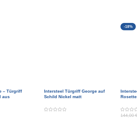
ADD TO CART
ADD T
-18%
e – Türgriff
Intersteel Türgriff George auf
Interste
d aus
Schild Nickel matt
Rosette
elstahl
144,00
SELECT OPTIONS
ADD T