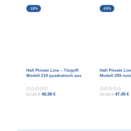
-18%
-24%
Hafi Private Line – Türgriff
Hafi Private Lin
Modell 219 quadratisch aus
Modell 299 run
gebürstetem Edelstahl
gebürstetem Ed
46,99
€
47,49
€
57,15
€
62,35
€
ADD TO CART
ADD TO CART