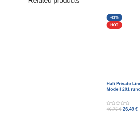
Related products
-43%
HOT
Hafi Private Lin
Modell 201 run
gebürstetem Ed
26,49
€
46,75
€
ADD TO CART