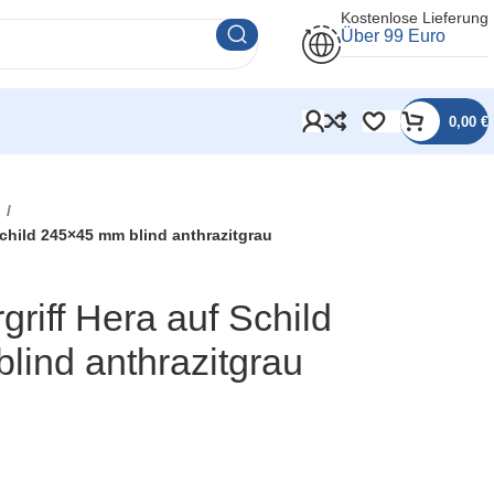
Kostenlose Lieferung
Über 99 Euro
0,00
€
l
 Schild 245×45 mm blind anthrazitgrau
rgriff Hera auf Schild
lind anthrazitgrau