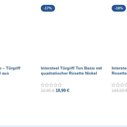
-17%
-18%
e – Türgriff
Intersteel Türgriff Ton Basic mit
Interste
d aus
quadratischer Rosette Nickel
Rosette
elstahl
18,99
€
22,95
€
144,00
ADD TO CART
ADD T