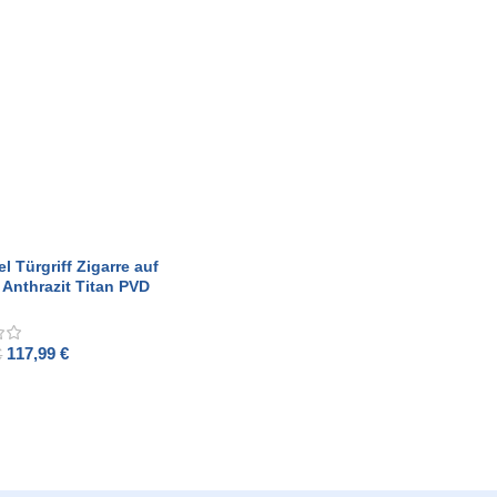
el Türgriff Zigarre auf
 Anthrazit Titan PVD
117,99
€
€
O CART