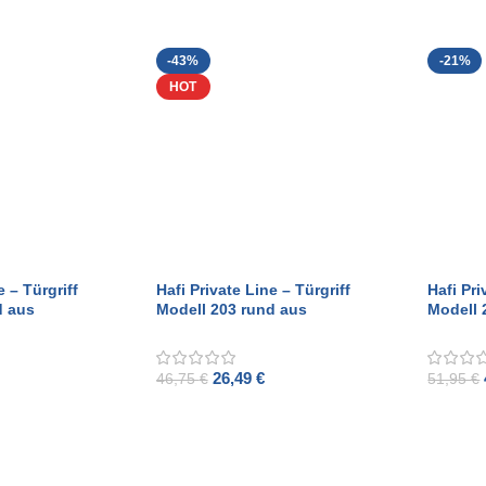
-43%
-21%
HOT
e – Türgriff
Hafi Private Line – Türgriff
Hafi Pri
d aus
Modell 203 rund aus
Modell 
elstahl
gebürstetem Edelstahl
gebürst
26,49
€
46,75
€
51,95
€
ADD TO CART
ADD T