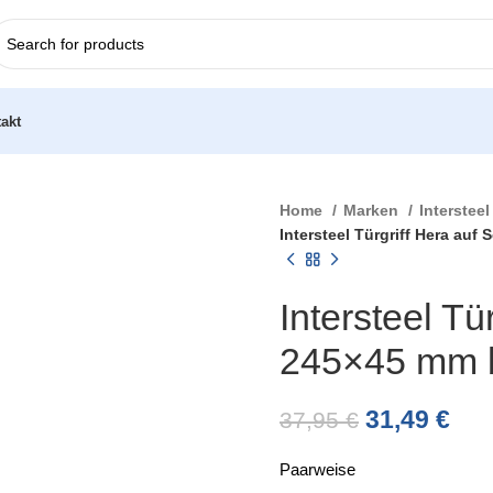
akt
Home
Marken
Interstee
Intersteel Türgriff Hera auf
Intersteel Tü
245×45 mm b
31,49
€
37,95
€
Paarweise