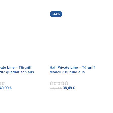
-44%
vate Line – Türgriff
Hafi Private Line – Türgriff
207 quadratisch aus
Modell 219 rund aus
etem Edelstahl
gebürstetem Edelstahl
40,99
€
38,49
€
68,59
€
O CART
ADD TO CART