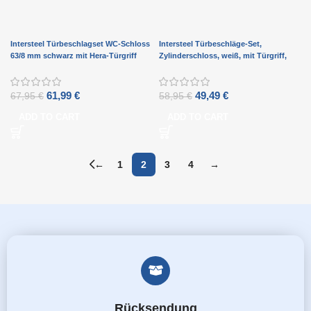
Intersteel Türbeschlagset WC-Schloss
Intersteel Türbeschläge-Set,
63/8 mm schwarz mit Hera-Türgriff
Zylinderschloss, weiß, mit Türgriff,
und WC-Verschluss Anthrazitgrau
Baustil, Messing, Titan, PVD
61,99
€
49,49
€
67,95
€
58,95
€
ADD TO CART
ADD TO CART
←
1
2
3
4
→
Rücksendung