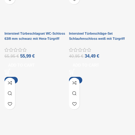
Intersteel Türbeschlagset WC-Schloss
Intersteel Türbeschläge-Set
63/8 mm schwarz mit Hera-Türgriff
Schlaufenschloss weiß mit Türgriff
und schwarzem WC-Schloss
Hera weiß
55,99
€
34,49
€
65,95
€
40,95
€
ADD TO CART
ADD TO CART
-15%
-10%