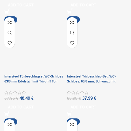
ADD TO CART
ADD TO CART
-16%
-42%
Intersteel Türbeschlagset WC-Schloss
Intersteel Türbeschlag-Set, WC-
63/8 mm Edelstahl mit Türgriff Ton
Schloss, 63/8 mm, Schwarz, mit
Basic und WC-Schloss Nickel
Denham-Türgriff und schwarzem WC-
Schloss
48,49
€
37,99
€
57,95
€
65,95
€
ADD TO CART
ADD TO CART
-15%
-10%