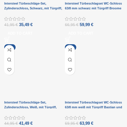
Intersteel Türbeschläge-Set,
Intersteel Türbeschlagset WC-Schloss
Zylinderschloss, Schwarz, mit Türgriff,
63/8 mm schwarz mit Türgriff Broome
Hera, Anthrazitgrau
und WC-Verschluss schwarz
35,49
€
59,99
€
41,95
€
66,95
€
ADD TO CART
ADD TO CART
-8%
-9%
Intersteel Türbeschläge-Set,
Intersteel Türbeschlagset WC-Schloss
Zylinderschloss, Weiß, mit Türgriff,
63/8 mm weiß mit Türgriff Bastian und
Bastian, Weiß
WC-Verschluss weiß
41,49
€
63,99
€
44,95
€
69,95
€