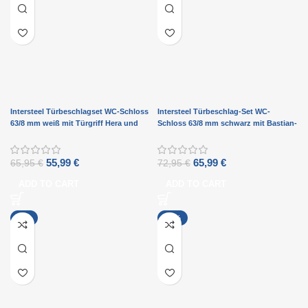
Intersteel Türbeschlagset WC-Schloss
Intersteel Türbeschlag-Set WC-
63/8 mm weiß mit Türgriff Hera und
Schloss 63/8 mm schwarz mit Bastian-
WC-Verschluss weiß
Türgriff und WC-Verschluss
Anthrazitgrau
55,99
€
65,99
€
65,95
€
72,95
€
ADD TO CART
ADD TO CART
-9%
-16%